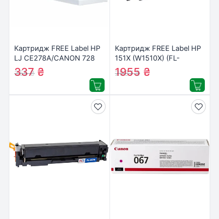
Картридж FREE Label HP
Картридж FREE Label HP
LJ CE278A/CANON 728
151X (W1510X) (FL-
(FL-CE278A/728)
W1510X)
337
₴
1955
₴
355
₴
2037
₴