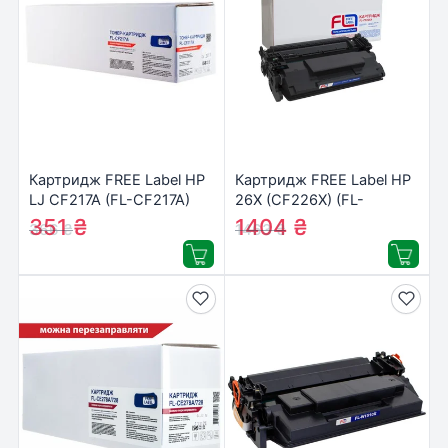
Картридж FREE Label HP
Картридж FREE Label HP
LJ CF217A (FL-CF217A)
26X (CF226X) (FL-
CF226X)
351
₴
1404
₴
366
₴
1463
₴