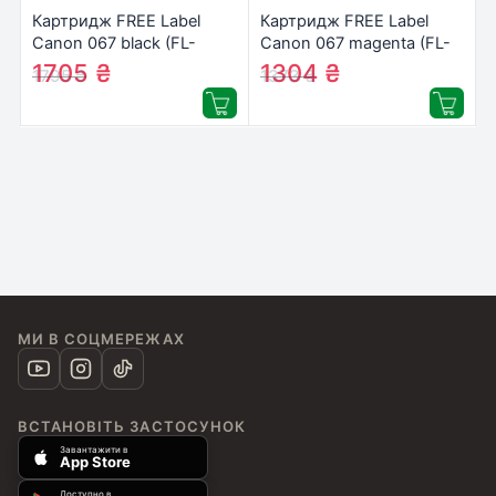
Картридж FREE Label
Картридж FREE Label
Canon 067 black (FL-
Canon 067 magenta (FL-
067B)
067M)
1705
₴
1304
₴
1795
₴
1373
₴
МИ В СОЦМЕРЕЖАХ
ВСТАНОВІТЬ ЗАСТОСУНОК
Завантажити в
App Store
Доступно в