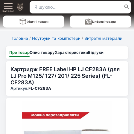
Перейти
Пошук
Main
до
Каталог
для:
вмісту
Menu
Фізичні товари
Цифрові товари
Головна
/
Ноутбуки та комп'ютери
/
Витратні матеріали
Про товар
Опис товару
Характеристики
Відгуки
Картридж FREE Label HP LJ CF283A (для
LJ Pro M125/ 127/ 201/ 225 Series) (FL-
CF283A)
Артикул:
FL-CF283A