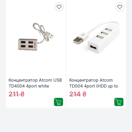
Концентратор Atcom USB
Концентратор Atcom
TD4004 4port white
TD004 4port (HDD up to
(10724)
2Tb) (10722)
211
₴
214
₴
223
₴
226
₴