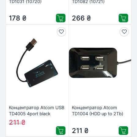
TD1031 (10720)
TD1082 (10721)
178
₴
266
₴
Концентратор Atcom USB
Концентратор Atcom
TD4005 4port black
TD1004 (HDD up to 2Tb)
(10725)
(9579)
211
₴
223
₴
211
₴