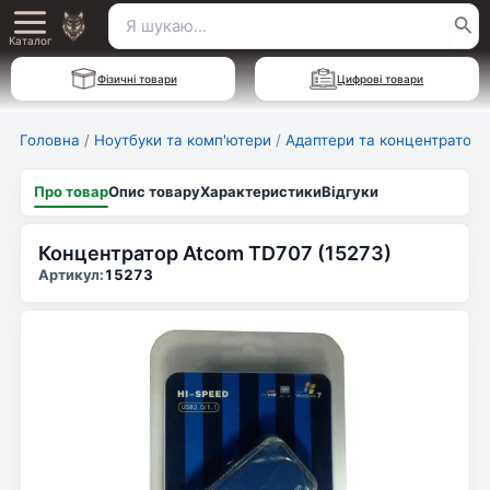
Перейти
Пошук
Main
до
Каталог
для:
вмісту
Menu
Фізичні товари
Цифрові товари
Головна
/
Ноутбуки та комп'ютери
/
Адаптери та концентратори
Про товар
Опис товару
Характеристики
Відгуки
Концентратор Atcom TD707 (15273)
Артикул:
15273