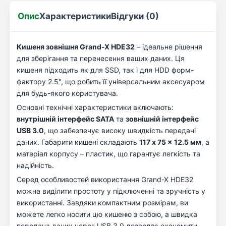
Опис
Характеристики
Відгуки (0)
Кишеня зовнішня Grand-X HDE32
– ідеальне рішення
для зберігання та перенесення ваших даних. Ця
кишеня підходить як для SSD, так і для HDD форм-
фактору 2.5", що робить її універсальним аксесуаром
для будь-якого користувача.
Основні технічні характеристики включають:
внутрішній інтерфейс SATA
та
зовнішній інтерфейс
USB 3.0
, що забезпечує високу швидкість передачі
даних. Габарити кишені складають
117 x 75 x 12.5 мм
, а
матеріал корпусу – пластик, що гарантує легкість та
надійність.
Серед особливостей використання Grand-X HDE32
можна виділити простоту у підключенні та зручність у
використанні. Завдяки компактним розмірам, ви
можете легко носити цю кишеню з собою, а швидка
передача даних через USB 3.0 дозволяє економити