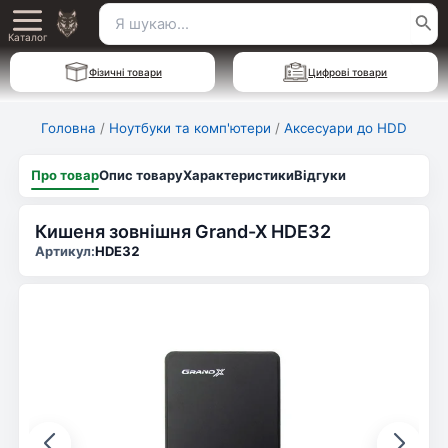
Перейти
Пошук
Main
до
Каталог
для:
вмісту
Menu
Фізичні товари
Цифрові товари
Головна
/
Ноутбуки та комп'ютери
/
Аксесуари до HDD
Про товар
Опис товару
Характеристики
Відгуки
Кишеня зовнішня Grand-X HDE32
Артикул:
HDE32