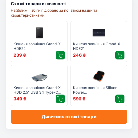
Схожі товари в наявності
Найближчі збіги підібрано за початком назви та
характеристиками.
Кишеня зовнішня Grand-X
Кишеня зовнішня Grand-X
HDE22
HDE21
239
₴
246
₴
Кишеня зовнішня Grand-X
Кишеня зовнішня Silicon
HDD 2,5" USB 3.1 Type-C
Power
(HDE31)
SP000HSPHDA30S3K
349
₴
596
₴
Дивитись схожі товари