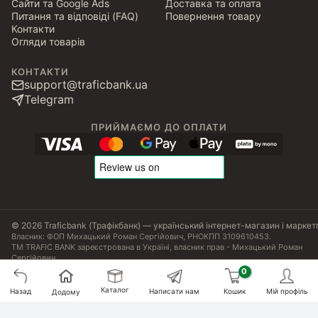
Сайти та Google Ads
Доставка та оплата
Питання та відповіді (FAQ)
Повернення товару
Контакти
Огляди товарів
КОНТАКТИ
support@traficbank.ua
Telegram
ПРИЙМАЄМО ДО ОПЛАТИ
© 2026 Traficbank (Трафікбанк) — український інтернет-магазин і маркет
Власник: ФОП Михацький Роман Сергійович, РНОКПП 3109610453.
ТМ TRAFIC BANK зареєстрована в Україні, власник прав - Михацький Роман
Сергійович.
Угода користувача
Політика конфіденційності
Публічна оферта
Налаштування Cookies
Сертифікати, ліцензії та патенти
Каталог
Назад
Написати нам
Кошик
Мій профіль
Додому