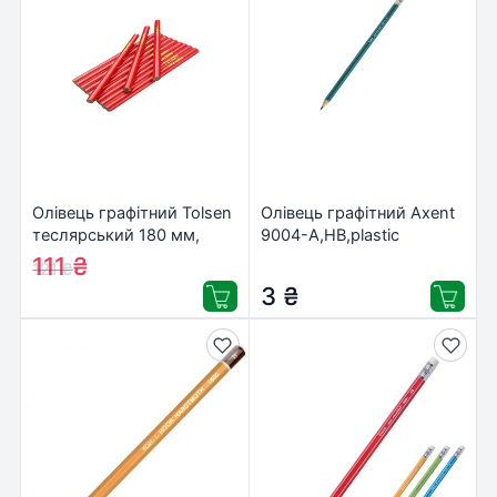
Олівець графітний Tolsen
Олівець графітний Axent
теслярський 180 мм,
9004-А,НВ,plastic
овальний 12 шт (42021)
(9004/12-А)
111
₴
121
₴
3
₴