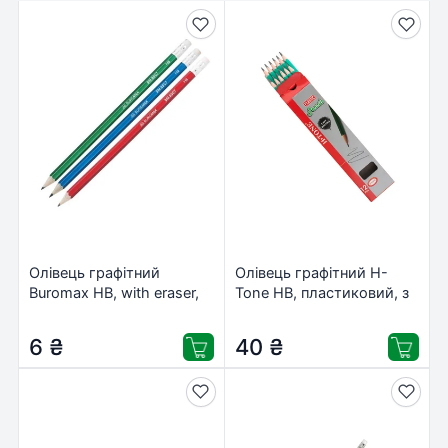
Олівець графітний
Олівець графітний H-
Buromax НВ, with eraser,
Tone НВ, пластиковий, з
Metallic, assorted colors,
гумкою, зелений, 12 шт
tube (BM.8507)
(PENCIL-HT-JJ30104)
6
₴
40
₴