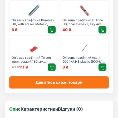
Олівець графітний Buromax
Олівець графітний H-Tone
НВ, with eraser, Metallic,
НВ, пластиковий, з гумкою,
assorted colors, tube
зелений, 12 шт (PENCIL-HT-
6
₴
40
₴
(BM.8507)
JJ30104)
Олівець графітний Tolsen
Олівець графітний Axent
теслярський 180 мм,
9004-А,НВ,plastic (9004/12-
овальний 12 шт (42021)
А)
111
₴
3
₴
121
₴
Дивитись схожі товари
Опис
Характеристики
Відгуки (0)