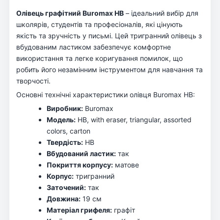
Олівець графітний Buromax НВ
– ідеальний вибір для
школярів, студентів та професіоналів, які цінують
якість та зручність у письмі. Цей тригранний олівець з
вбудованим ластиком забезпечує комфортне
використання та легке коригування помилок, що
робить його незамінним інструментом для навчання та
творчості.
Основні технічні характеристики олівця Buromax НВ:
Виробник:
Buromax
Модель:
НВ, with eraser, triangular, assorted
colors, carton
Твердість:
HB
Вбудований ластик:
так
Покриття корпусу:
матове
Корпус:
тригранний
Заточений:
так
Довжина:
19 см
Матеріал грифеля:
графіт