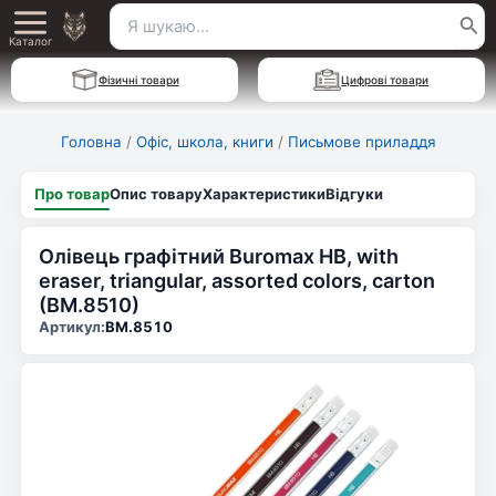
Перейти
Пошук
Main
до
Каталог
для:
вмісту
Menu
Фізичні товари
Цифрові товари
Головна
/
Офіс, школа, книги
/
Письмове приладдя
Про товар
Опис товару
Характеристики
Відгуки
Олівець графітний Buromax НВ, with
eraser, triangular, assorted colors, carton
(BM.8510)
Артикул:
BM.8510