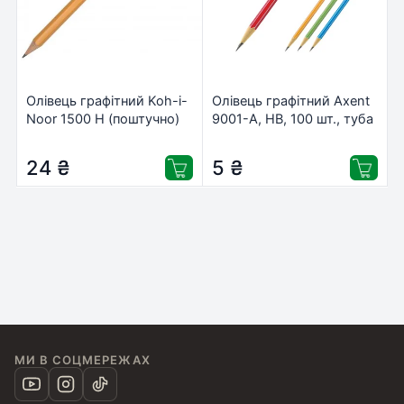
Олівець графітний Koh-i-
Олівець графітний Axent
Noor 1500 Н (поштучно)
9001-А, НВ, 100 шт., туба
(150000H01170)
(9001/100-А)
24
₴
5
₴
МИ В СОЦМЕРЕЖАХ