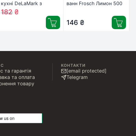
кухні DeLaMark з
ванн Frosch Лимон 500
ароматом лимону 500
мл (4001499180057)
182
₴
198
₴
мл (4820152330673)
146
₴
ІС
КОНТАКТИ
с та гарантія
[email protected]
авка та оплата
Telegram
рнення товару