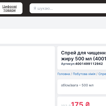
Цифрові
товари
Пошук
для:
Спрей для чищення
жиру 500 мл (400
Артикул:
4001499112942
Головна
/
Побутова хімія
/
Спре
об’єм/вага – 500 мл
175
₴
193
₴