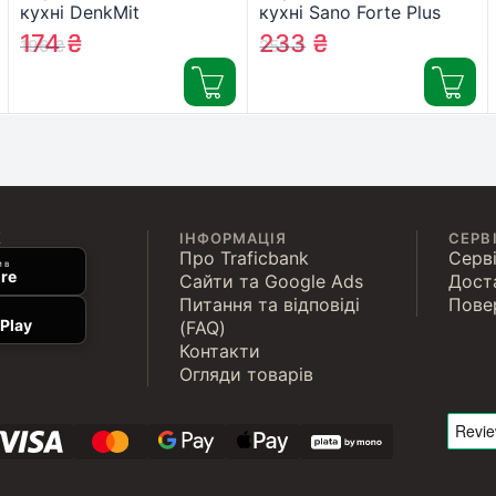
кухні DenkMit
кухні Sano Forte Plus
Fettreiniger Power Для
для видалення жиру і
174
₴
233
₴
196
₴
259
₴
видалення жиру 750 мл
сажі 750 мл
(4066447789973)
(7290000289748)
К
ІНФОРМАЦІЯ
СЕРВ
Про Traficbank
Серві
 в
re
Сайти та Google Ads
Дост
Питання та відповіді
Пове
Play
(FAQ)
Контакти
Огляди товарів