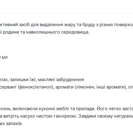
ктивний засіб для видалення жиру та бруду з різних поверхо
ої родини та навколишнього середовища.
0 мл
пах, залишки їжі, масляні забруднення
сервант (феноксіетанол), аромати (лімонен, інші аромати), о
онь, включаючи кухонні меблі та прилади. Його легко застос
а витріть насухо чистою ганчіркою. Завдяки своєму натурал
х запахів.