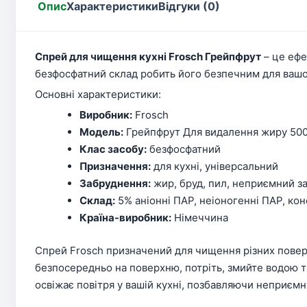
Опис
Характеристики
Відгуки (0)
Спрей для чищення кухні Frosch Грейпфрут
– це ефе
безфосфатний склад робить його безпечним для ваш
Основні характеристики:
Виробник:
Frosch
Модель:
Грейпфрут Для видалення жиру 50
Клас засобу:
безфосфатний
Призначення:
для кухні, універсальний
Забруднення:
жир, бруд, пил, неприємний за
Склад:
5% аніонні ПАР, неіоногенні ПАР, кон
Країна-виробник:
Німеччина
Спрей Frosch призначений для чищення різних поверх
безпосередньо на поверхню, потріть, змийте водою т
освіжає повітря у вашій кухні, позбавляючи неприємни