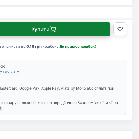
Купити
а отримати до
0,16 грн
кешбеку.
Як працює кешбек?
тою
у та оплату
astercard, Google Pay, Apple Pay, Plata by Mono або оплата при
)
о товару належної якості не передбачено Законом України «Про
?