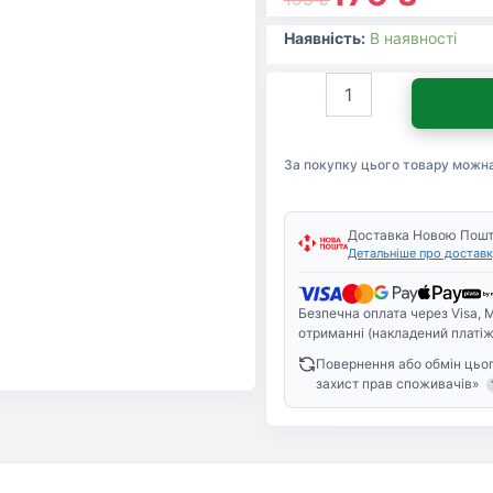
Наявність:
В наявності
Спрей
для
чищення
кухні
За покупку цього товару можн
Frosch
Грейпфрут
Для
видалення
Доставка Новою Пош
Детальніше про доставк
жиру
500
мл
Безпечна оплата через Visa, M
(4001499112942)
отриманні (накладений платіж
кількість
Повернення або обмін цьог
захист прав споживачів»