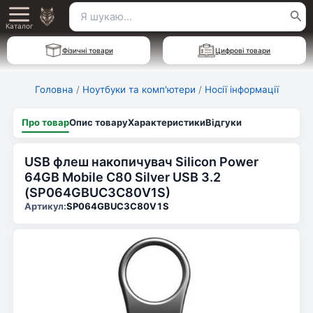
Перейти
Пошук
Main
до
Каталог
для:
вмісту
Menu
Фізичні товари
Цифрові товари
Головна
/
Ноутбуки та комп'ютери
/
Носії інформації
Про товар
Опис товару
Характеристики
Відгуки
USB флеш накопичувач Silicon Power
64GB Mobile C80 Silver USB 3.2
(SP064GBUC3C80V1S)
Артикул:
SP064GBUC3C80V1S