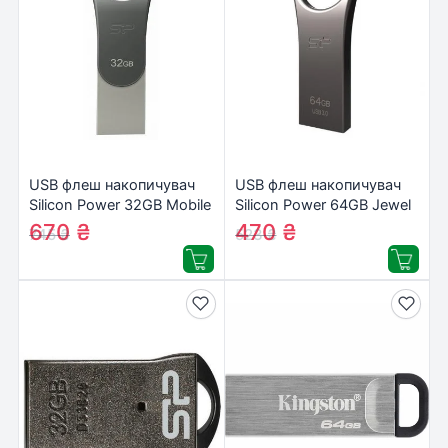
USB флеш накопичувач
USB флеш накопичувач
Silicon Power 32GB Mobile
Silicon Power 64GB Jewel
C80 Silver USB 3.2
J80 Titanium USB 3.0
670
₴
470
₴
745
₴
523
₴
(SP032GBUC3C80V1S)
(SP064GBUF3J80V1T)