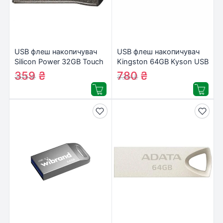
USB флеш накопичувач
USB флеш накопичувач
Silicon Power 32GB Touch
Kingston 64GB Kyson USB
T01 USB 2.0
3.2 (DTKN/64GB)
359
₴
780
₴
395
₴
839
₴
(SP032GBUF2T01V1K)