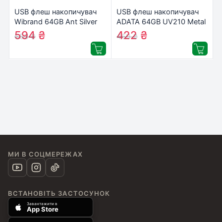
USB флеш накопичувач
USB флеш накопичувач
Wibrand 64GB Ant Silver
ADATA 64GB UV210 Metal
USB 3.2 Gen 1 (USB 3.0)
Silver USB 2.0 (AUV210-
594
₴
422
₴
653
₴
459
₴
(WI3.2/AN64M4S)
64G-RGD)
МИ В СОЦМЕРЕЖАХ
ВСТАНОВІТЬ ЗАСТОСУНОК
Завантажити в
App Store