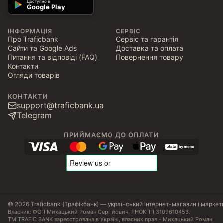
Доступно в
Google Play
ІНФОРМАЦІЯ
СЕРВІС
Про Traficbank
Сервіс та гарантія
Сайти та Google Ads
Доставка та оплата
Питання та відповіді (FAQ)
Повернення товару
Контакти
Огляди товарів
КОНТАКТИ
support@traficbank.ua
Telegram
ПРИЙМАЄМО ДО ОПЛАТИ
© 2026 Traficbank (Трафікбанк) — український інтернет-магазин і маркет
Власник: ФОП Михацький Роман Сергійович, РНОКПП 3109610453.
ТМ TRAFIC BANK зареєстрована в Україні, власник прав - Михацький Роман