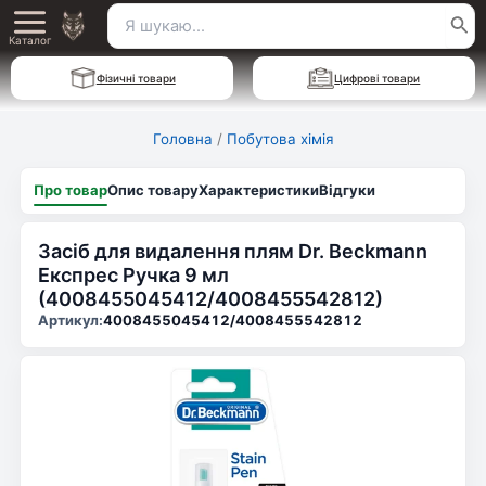
Перейти
Пошук
Main
до
Каталог
для:
вмісту
Menu
Фізичні товари
Цифрові товари
Головна
/
Побутова хімія
Про товар
Опис товару
Характеристики
Відгуки
Засіб для видалення плям Dr. Beckmann
Експрес Ручка 9 мл
(4008455045412/4008455542812)
Артикул:
4008455045412/4008455542812