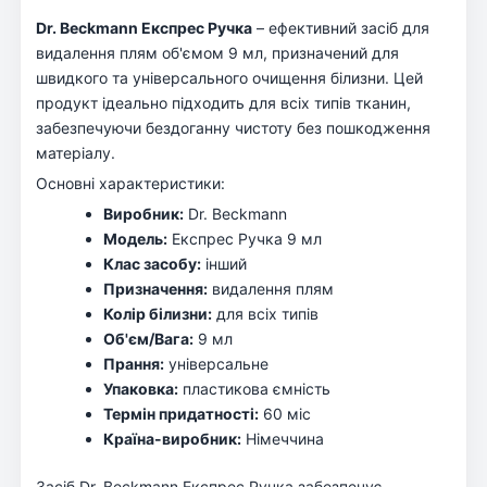
Dr. Beckmann Експрес Ручка
– ефективний засіб для
видалення плям об'ємом 9 мл, призначений для
швидкого та універсального очищення білизни. Цей
продукт ідеально підходить для всіх типів тканин,
забезпечуючи бездоганну чистоту без пошкодження
матеріалу.
Основні характеристики:
Виробник:
Dr. Beckmann
Модель:
Експрес Ручка 9 мл
Клас засобу:
інший
Призначення:
видалення плям
Колір білизни:
для всіх типів
Об'єм/Вага:
9 мл
Прання:
універсальне
Упаковка:
пластикова ємність
Термін придатності:
60 міс
Країна-виробник:
Німеччина
Засіб Dr. Beckmann Експрес Ручка забезпечує