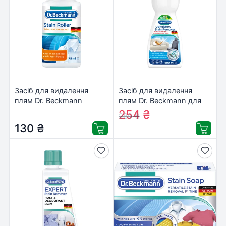
Засіб для видалення
Засіб для видалення
плям Dr. Beckmann
плям Dr. Beckmann для
Роллер 75 мл
оббивки м’яких меблів
254
₴
280
₴
(5010287377035/4008455003160)
400 мл (4008455578019)
130
₴