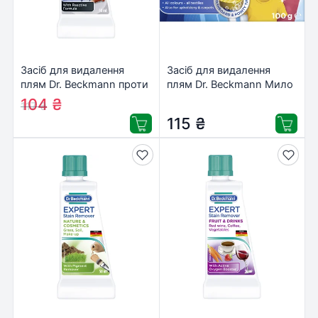
Засіб для видалення
Засіб для видалення
плям Dr. Beckmann проти
плям Dr. Beckmann Мило
плям іржі, дезодоранту
100 г
104
₴
117
₴
та поту 50 мл
(4008455011813/4008455588
115
₴
(4008455004099/4008455589718)