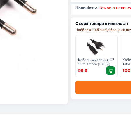
Наявність:
Немає в наявнос
Схожі товари в наявності
Найближчі збіги підібрано за п
Кабель живлення C7
Кабе
1.8m Atcom (16134)
1.8m
(C7-
56
₴
10