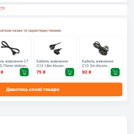
ті
очатком назви та характеристиками.
ль живлення C7
Кабель живлення
Кабель живлення
 0.75mm Voltronic
C13 1.8m Atcom
C13 3m Atcom
1CM8155-1,8)
(15270)
(10117)
0
₴
75
₴
92
₴
Дивитись схожі товари