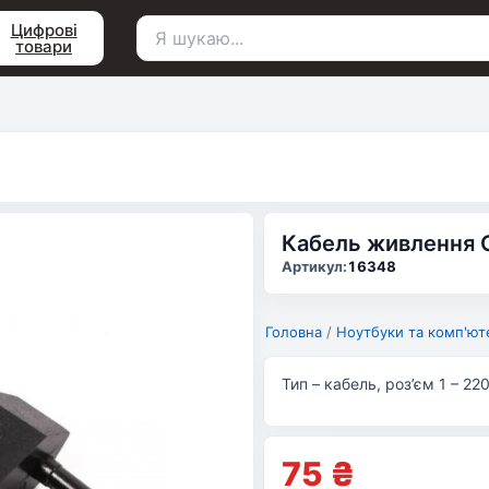
Цифрові
товари
Пошук
для:
Кабель живлення 
Артикул:
16348
Головна
/
Ноутбуки та комп'ют
Тип – кабель, роз’єм 1 – 22
75
₴