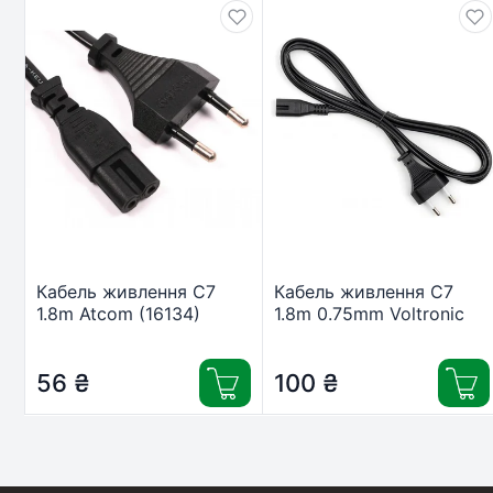
Кабель живлення C7
Кабель живлення C7
1.8m Atcom (16134)
1.8m 0.75mm Voltronic
(C7-1CM8155-1,8)
56
₴
100
₴