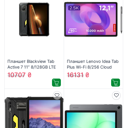
Планшет Blackview Tab
Планшет Lenovo Idea Tab
Active 7 11” 8/128GB LTE
Plus Wi-Fi 8/256 Cloud
Rugged NFC Black
Grey + Pen (ZAG70268UA)
10707
₴
16131
₴
12000
₴
18064
₴
(6931548324201)