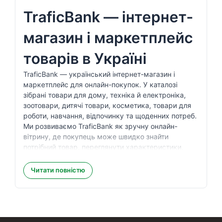
TraficBank — інтернет-
магазин і маркетплейс
товарів в Україні
TraficBank — український інтернет-магазин і
маркетплейс для онлайн-покупок. У каталозі
зібрані товари для дому, техніка й електроніка,
зоотовари, дитячі товари, косметика, товари для
роботи, навчання, відпочинку та щоденних потреб.
Ми розвиваємо TraficBank як зручну онлайн-
вітрину, де покупець може швидко знайти
потрібний товар, переглянути характеристики,
порівняти варіанти та оформити замовлення без
зайвих дій.
Читати повністю
На сторінках товарів зазначаються ціна, наявність,
опис, характеристики, фото та умови покупки.
Замовлення можна оформити онлайн на сайті, а
також користуватися мобільним застосунком