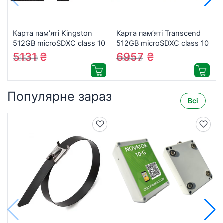
Карта пам’яті Kingston
Карта пам’яті Transcend
512GB microSDXC сlass 10
512GB microSDXC class 10
UHS-I U3 V30 A2 Canvas
UHS-I U3 High Endurance
5131
₴
6957
₴
7358
₴
9684
₴
Go Plus G4
(TS512GUSD350V)
(SDCG4/512GBSP)
Популярне зараз
Всі