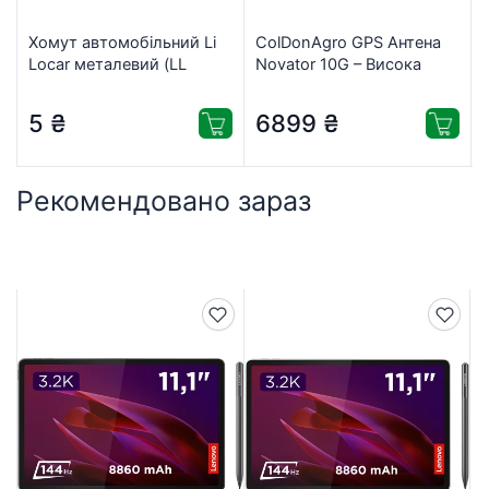
Хомут автомобільний Li
ColDonAgro GPS Антена
Locar металевий (LL
Novator 10G – Висока
E9176150)
точність для
обприскування та
5
₴
6899
₴
5
розкидання добрив
з
Рекомендовано зараз