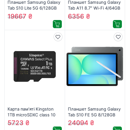
Планшет Samsung Galaxy
Планшет Samsung Galaxy
Tab S10 Lite 5G 6/128GB
Tab A11 8.7″ Wi-Fi 4/64GB
Gray (SM-X406BZAREUC)
Gray (SM-X130NZAAEUC)
19667
₴
6356
₴
22580
₴
7268
₴
Карта пам’яті Kingston
Планшет Samsung Galaxy
1TB microSDXC class 10
Tab S10 FE 5G 8/128GB
UHS-I U3 V30 A1 Canvas
Gray (SM-X526BZAREUC)
5723
₴
24094
₴
6523
₴
27346
₴
Select Plus (SDCS3/1TBSP)