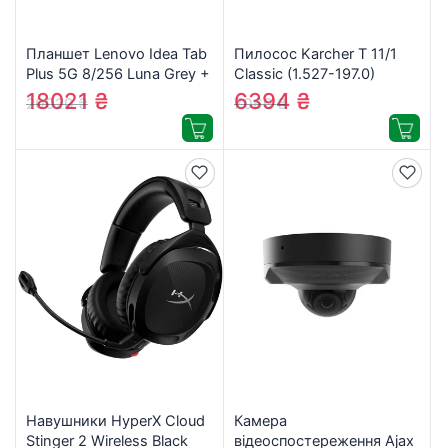
Планшет Lenovo Idea Tab
Пилосос Karcher T 11/1
Plus 5G 8/256 Luna Grey +
Classic (1.527-197.0)
Pen (ZAGF0114UA)
18021
₴
6394
₴
20020
₴
7060
₴
Навушники HyperX Cloud
Камера
Stinger 2 Wireless Black
відеоспостереження Ajax