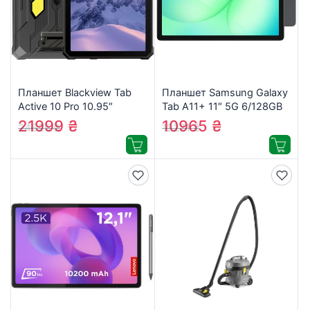
Планшет Blackview Tab
Планшет Samsung Galaxy
Active 10 Pro 10.95″
Tab A11+ 11″ 5G 6/128GB
12/512GB 5G/LTE Black
2025 Gray (SM-
21999
₴
10965
₴
24625
₴
12271
₴
(6931548318811)
X236BZAREUC)