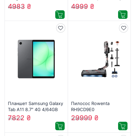
(676A2AA)
DomeCam Mini (5/4.0)
4983
₴
4999
₴
5499
₴
5499
₴
black
Планшет Samsung Galaxy
Пилосос Rowenta
Tab A11 8.7″ 4G 4/64GB
RH9CD9E0
Gray (SM-X135FZAAEUC)
7822
₴
29999
₴
8581
₴
32879
₴