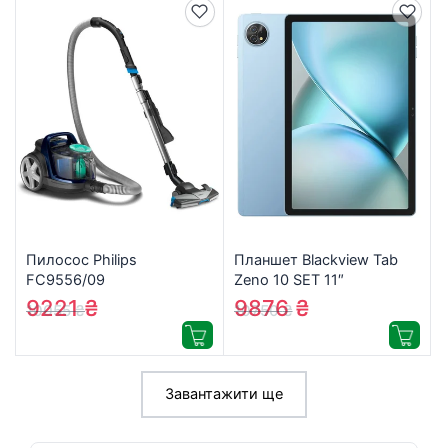
Пилосос Philips
Планшет Blackview Tab
FC9556/09
Zeno 10 SET 11″
8GB/256GB 5G Ice Blue
9221
₴
9876
₴
10055
₴
10750
₴
Чохол, Скло, Клавіатура,
Миш, стилус, адаптер
живлення
(6931548324980)
Завантажити ще