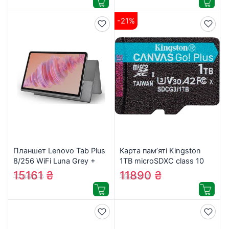
-21%
Планшет Lenovo Tab Plus
Карта пам’яті Kingston
8/256 WiFi Luna Grey +
1TB microSDXC сlass 10
Case (ZADX0145UA)
UHS-I U3 V30 A2 Canvas
15161
₴
11890
₴
17060
₴
15053
₴
Go Plus G4
(SDCG4/1TBSP)