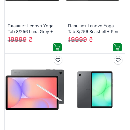
Планшет Lenovo Yoga
Планшет Lenovo Yoga
Tab 8/256 Luna Grey +
Tab 8/256 Seashell + Pen
Pen (ZAG60200UA)
(ZAG60135UA)
19999
₴
19999
₴
23082
₴
23081
₴