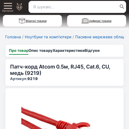
Перейти
Пошук
Main
до
Каталог
для:
вмісту
Menu
Фізичні товари
Цифрові товари
Головна
/
Ноутбуки та комп'ютери
/
Пасивне мережеве обладн
Про товар
Опис товару
Характеристики
Відгуки
Патч-корд Atcom 0.5м, RJ45, Cat.6, CU,
медь (9219)
Артикул:
9219