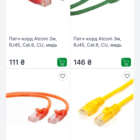
Патч-корд Atcom 2м,
Патч-корд Atcom 3м,
RJ45, Cat.6, CU, медь
RJ45, Cat.6, CU, медь
(9215)
(9411)
111
₴
146
₴