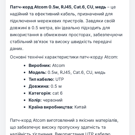
Патч-корд Atcom 0.5м, RJ45, Cat.6, CU, медь
– це
надійний та ефективний кабель, призначений для
підключення мережевих пристроїв. Завдяки своїй
довжині в 0.5 метра, він ідеально підходить для
використання в обмежених просторах, забезпечуючи
стабільний зв'язок та високу швидкість передачі
даних.
Основні технічні характеристики патч-корду Atcom:
Виробник:
Atcom
Модель:
0.5м, RJ45, Cat.6, CU, медь
Тип кабелю:
UTP
Довжина:
0.5 м
Категорія:
cat 6
Колір:
червоний
Країна виробництва:
Китай
Патч-корд Atcom виготовлений з якісних матеріалів,
що забезпечує високу пропускну здатність та
надійність з'єднання. Використання UTP кабелю