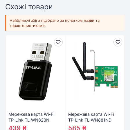
Схожі товари
Найближчі збіги підібрано за початком назви та
характеристиками.
Мережева карта Wi-Fi
Мережева карта Wi-Fi
TP-Link TL-WN823N
TP-Link TL-WN881ND
439
₴
585
₴
458
₴
610
₴