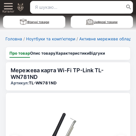
Перейти
Пошук
Main
до
Каталог
для:
вмісту
Menu
Фізичні товари
Цифрові товари
Головна
/
Ноутбуки та комп'ютери
/
Активне мережеве обладн
Про товар
Опис товару
Характеристики
Відгуки
Мережева карта Wi-Fi TP-Link TL-
WN781ND
Артикул:
TL-WN781ND