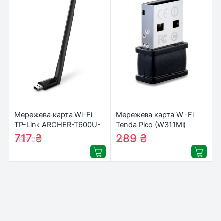
Мережева карта Wi-Fi
Мережева карта Wi-Fi
TP-Link ARCHER-T600U-
Tenda Pico (W311Mi)
PLUS
717
₴
289
₴
763
₴
302
₴