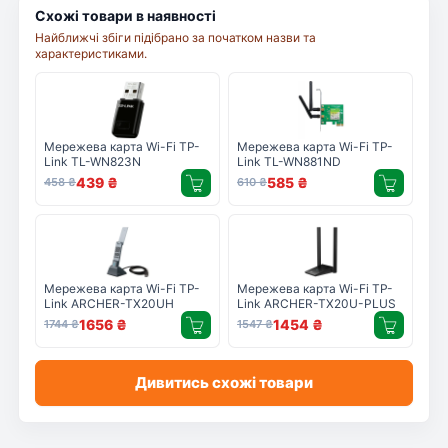
Схожі товари в наявності
Найближчі збіги підібрано за початком назви та
характеристиками.
Мережева карта Wi-Fi TP-
Мережева карта Wi-Fi TP-
Link TL-WN823N
Link TL-WN881ND
439
₴
585
₴
458
₴
610
₴
Мережева карта Wi-Fi TP-
Мережева карта Wi-Fi TP-
Link ARCHER-TX20UH
Link ARCHER-TX20U-PLUS
1656
₴
1454
₴
1744
₴
1547
₴
Дивитись схожі товари