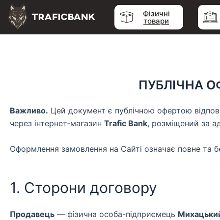
Перейти
Фізичні
до
товари
вмісту
ПУБЛІЧНА О
Важливо.
Цей документ є публічною офертою відповід
через інтернет‑магазин
Trafic Bank
, розміщений за 
Оформлення замовлення на Сайті означає повне та б
1. Сторони договору
Продавець
— фізична особа-підприємець
Михацький