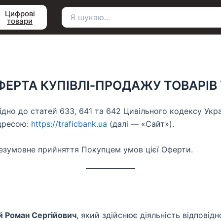
Цифрові
товари
Пошук
для:
ФЕРТА КУПІВЛІ‑ПРОДАЖУ ТОВАРІВ 
но до статей 633, 641 та 642 Цивільного кодексу Укра
адресою:
https://traficbank.ua
(далі — «Сайт»).
езумовне прийняття Покупцем умов цієї Оферти.
 Роман Сергійович
, який здійснює діяльність відпові