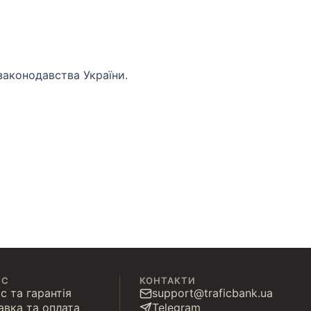
 законодавства України.
ІС
КОНТАКТИ
с та гарантія
support@traficbank.ua
авка та оплата
Telegram