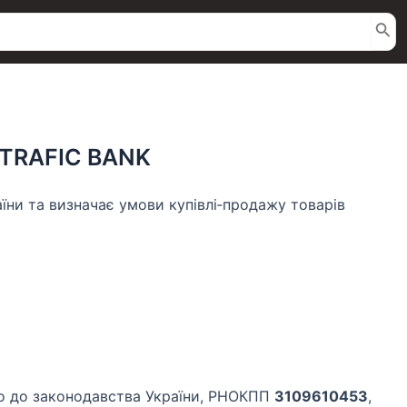
TRAFIC BANK
їни та визначає умови купівлі‑продажу товарів
дно до законодавства України, РНОКПП
3109610453
,