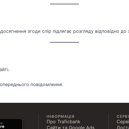
досягнення згоди спір підлягає розгляду відповідно до
айті.
опереднього повідомлення.
К
ІНФОРМАЦІЯ
СЕРВ
Про Traficbank
Серві
 в
re
Сайти та Google Ads
Дост