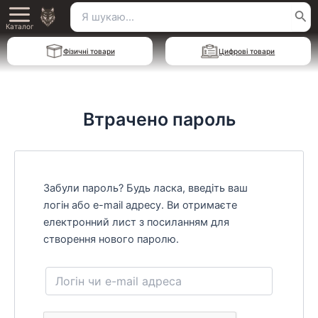
Перейти
Пошук
Main
до
Каталог
для:
вмісту
Menu
Фізичні товари
Цифрові товари
Втрачено пароль
Забули пароль? Будь ласка, введіть ваш
логін або e-mail адресу. Ви отримаєте
електронний лист з посиланням для
створення нового паролю.