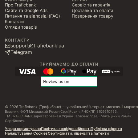
Про Traficbank
Сервіс та гарантія
Сайти та Google Ads
Доставка та оплата
Питання та відповіді (FAQ)
Повернення товару
Контакти
Огляди товарів
КОНТАКТИ
support@traficbank.ua
Telegram
ПРИЙМАЄМО ДО ОПЛАТИ
© 2026 Traficbank (Трафікбанк) — український інтернет-магазин і маркет
Власник: ФОП Михацький Роман Сергійович, РНОКПП 3109610453.
ТМ TRAFIC BANK зареєстрована в Україні, власник прав - Михацький Роман
Сергійович.
Угода користувача
Політика конфіденційності
Публічна оферта
Налаштування Cookies
Сертифікати, ліцензії та патенти