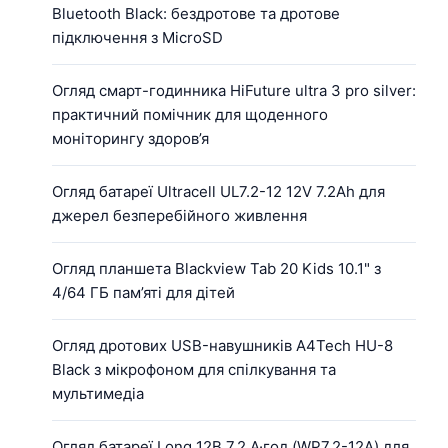
Bluetooth Black: бездротове та дротове
підключення з MicroSD
Огляд смарт-годинника HiFuture ultra 3 pro silver:
практичний помічник для щоденного
моніторингу здоров’я
Огляд батареї Ultracell UL7.2-12 12V 7.2Ah для
джерел безперебійного живлення
Огляд планшета Blackview Tab 20 Kids 10.1" з
4/64 ГБ пам’яті для дітей
Огляд дротових USB-навушників A4Tech HU-8
Black з мікрофоном для спілкування та
мультимедіа
Огляд батареї Long 12В 7.2 А·год (WP7.2-12A) для