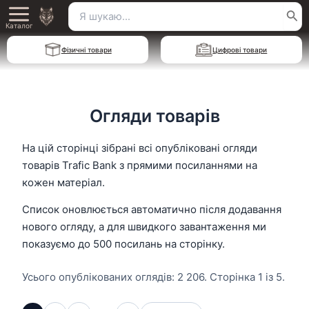
Перейти
Пошук
Main
до
Каталог
для:
вмісту
Menu
Фізичні товари
Цифрові товари
Огляди товарів
На цій сторінці зібрані всі опубліковані огляди
товарів Trafic Bank з прямими посиланнями на
кожен матеріал.
Список оновлюється автоматично після додавання
нового огляду, а для швидкого завантаження ми
показуємо до 500 посилань на сторінку.
Усього опублікованих оглядів: 2 206. Сторінка 1 із 5.