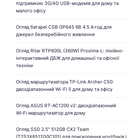
підтримкою 3G/4G USB-модемів для дому та
малого офісу
Огляд батареї CSB GP645 6В 4.5 А·год для
джерел безперебійного живлення
Огляд Ritar RTP600L (360W) Proxima-L: лінійно-
інтерактивний ДБЖ для домашньої та офісної
техніки
Огляд маршрутизатора TP-Link Archer C50:
двохдіапазонний Wi-Fi 5 для дому та офісу
Огляд ASUS RT-AC1200 v2: двохдіапазонний
Wi‑Fi маршрутизатор для дому
Огляд SSD 2.5" 512GB CX2 Team
(T253X6512G0C101) для прискорення ноутбуків і