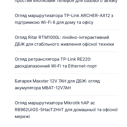
простий кнопковий телефон для базового зв’язку
Огляд маршрутизатора TP-Link ARCHER-AX12 з
підтримкою Wi-Fi 6 для дому та офісу
Огляд Ritar RTM1000L: лінійно-інтерактивний
ДБЖ для стабільного живлення офісної техніки
Огляд ретранслятора TP-Link RE220:
двохдіапазонний Wi‑Fi та Ethernet-порт
Батарея Maxxter 12V 7AH для ДБЖ: огляд
акумулятора MBAT-12V7AH
Огляд маршрутизатора Mikrotik hAP ac
RB962UiGS-5HacT2HnT для домашньої та офісної
мережі