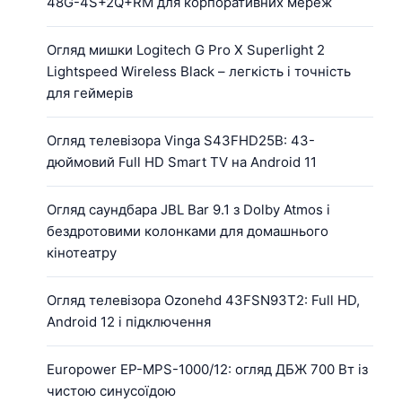
48G-4S+2Q+RM для корпоративних мереж
Огляд мишки Logitech G Pro X Superlight 2
Lightspeed Wireless Black – легкість і точність
для геймерів
Огляд телевізора Vinga S43FHD25B: 43-
дюймовий Full HD Smart TV на Android 11
Огляд саундбара JBL Bar 9.1 з Dolby Atmos і
бездротовими колонками для домашнього
кінотеатру
Огляд телевізора Ozonehd 43FSN93T2: Full HD,
Android 12 і підключення
Europower EP-MPS-1000/12: огляд ДБЖ 700 Вт із
чистою синусоїдою