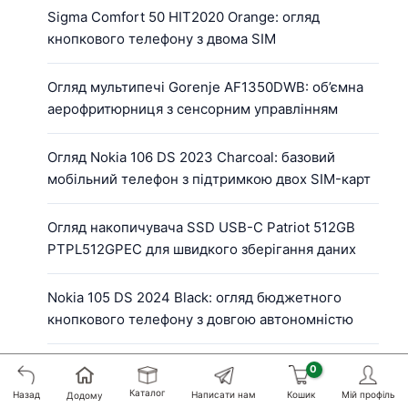
Sigma Comfort 50 HIT2020 Orange: огляд
кнопкового телефону з двома SIM
Огляд мультипечі Gorenje AF1350DWB: об’ємна
аерофритюрниця з сенсорним управлінням
Огляд Nokia 106 DS 2023 Charcoal: базовий
мобільний телефон з підтримкою двох SIM-карт
Огляд накопичувача SSD USB-C Patriot 512GB
PTPL512GPEC для швидкого зберігання даних
Nokia 105 DS 2024 Black: огляд бюджетного
кнопкового телефону з довгою автономністю
Огляд навушників Hator Hyperpunk 3 Hi-Res Black
(ESH01) для геймерів і мультимедіа
Каталог
Назад
Написати нам
Кошик
Мій профіль
Додому