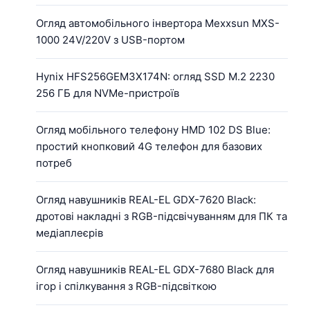
Огляд автомобільного інвертора Mexxsun MXS-
1000 24V/220V з USB-портом
Hynix HFS256GEM3X174N: огляд SSD M.2 2230
256 ГБ для NVMe-пристроїв
Огляд мобільного телефону HMD 102 DS Blue:
простий кнопковий 4G телефон для базових
потреб
Огляд навушників REAL-EL GDX-7620 Black:
дротові накладні з RGB-підсвічуванням для ПК та
медіаплеєрів
Огляд навушників REAL-EL GDX-7680 Black для
ігор і спілкування з RGB-підсвіткою