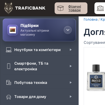
Перейти
Фізичні
до
товари
вмісту
Головна
/
Кр
Підбірки
Догл
Актуальні вітрини
магазину
Ноутбуки та комп'ютери
Смартфони, ТБ та
електроніка
Побутова техніка
Товари для дому