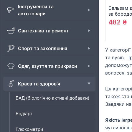
Інструменти та
Бальзам д
автотовари
за бородо
Azur Lime
482
₴
519
₴
(8004395
Сантехніка та ремонт
Спорт та захоплення
У категорі
та вусів. П
допоможуть
Одяг, взуття та прикраси
волосся, з
Краса та здоров'я
Ця категорі
також стан
БАД (біологічно активні добавки)
Завдяки на
Бодіарт
Якість інгр
чутливої шк
Глюкометри