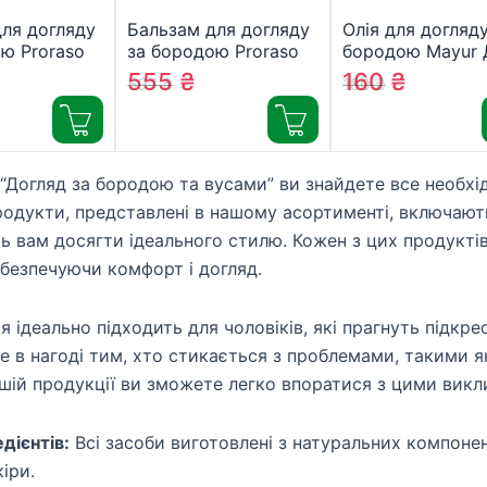
ля догляду
Бальзам для догляду
Олія для догляду
ю Proraso
за бородою Proraso
бородою Mayur 
 100 мл
Refresh 100 мл
росту та живле
555
₴
160
₴
597
₴
180
₴
007318)
(8004395007332)
бороди та вусів
мл (4820230952
ї “Догляд за бородою та вусами” ви знайдете все необх
родукти, представлені в нашому асортименті, включають 
 вам досягти ідеального стилю. Кожен з цих продуктів
абезпечуючи комфорт і догляд.
я ідеально підходить для чоловіків, які прагнуть підкре
е в нагоді тим, хто стикається з проблемами, такими як
шій продукції ви зможете легко впоратися з цими викл
едієнтів:
Всі засоби виготовлені з натуральних компонен
іри.