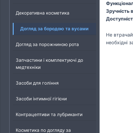
Функціонал
Зручність 
Декоративна косметика
Доступніст
Догляд за бородою та вусами
Не втрачай
необхідні 
Догляд за порожниною рота
Запчастини і комплектуючі до
медтехніки
Засоби для гоління
Засоби інтимної гігієни
Контрацептиви та лубриканти
Косметика по догляду за