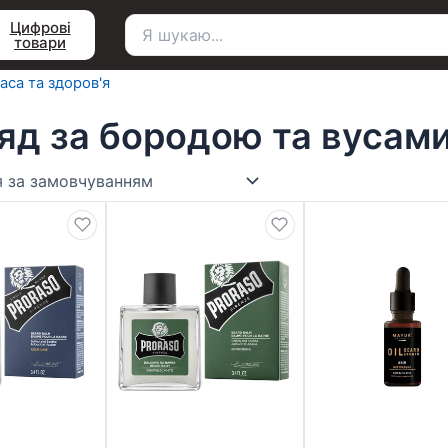
Цифрові
товари
Пошук
для:
аса та здоров'я
яд за бородою та вусам