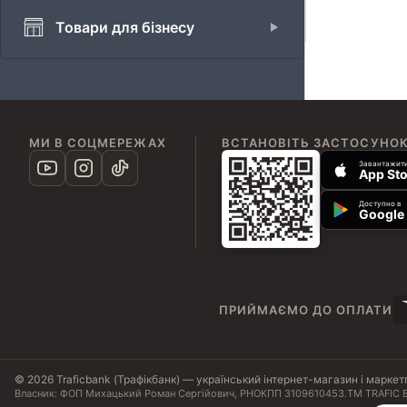
Товари для бізнесу
МИ В СОЦМЕРЕЖАХ
ВСТАНОВІТЬ ЗАСТОСУНО
Завантажити
App Sto
Доступно в
Google 
ПРИЙМАЄМО ДО ОПЛАТИ
© 2026 Traficbank (Трафікбанк) — український інтернет-магазин і маркет
Власник: ФОП Михацький Роман Сергійович, РНОКПП 3109610453.
ТМ TRAFIC B