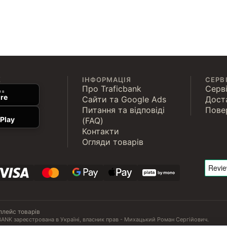
К
ІНФОРМАЦІЯ
СЕРВ
Про Traficbank
Серві
 в
re
Сайти та Google Ads
Дост
Питання та відповіді
Пове
Play
(FAQ)
Контакти
Огляди товарів
плейс товарів
ANK зареєстрована в Україні, власник прав - Михацький Роман Сергійович.