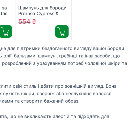
 за
Шампунь для бороди
Для
Proraso Cypress &
ння
Vetiver 200 мл
554
₴
596
₴
 30
(8004395007523)
865)
ідне для підтримки бездоганного вигляду вашої бороди
олії, бальзами, шампуні, гребінці та інші засоби, що
 розроблений з урахуванням потреб чоловічої шкіри та
слити свій стиль і дбати про зовнішній вигляд. Вона
 сухість шкіри, свербіж або неслухняне волосся.
иками та створити бажаний образ.
тів, що не викликають алергій та підходять для