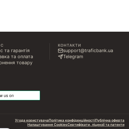
ІС
КОНТАКТИ
с та гарантія
support@traficbank.ua
авка та оплата
Telegram
рнення товару
Угода користувача
Політика конфіденційності
Публічна оферта
Налаштування Cookies
Сертифікати, ліцензії та патенти