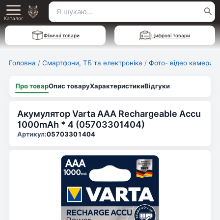
Перейти
Пошук
Main
до
Каталог
для:
вмісту
Menu
Фізичні товари
Цифрові товари
Головна
/
Смартфони, ТБ та електроніка
/
Фото- відео камери
Про товар
Опис товару
Характеристики
Відгуки
Акумулятор Varta AAA Rechargeable Accu
1000mAh * 4 (05703301404)
Артикул:
05703301404