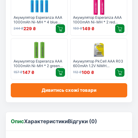
Акумулятор Esperanza AAA
Акумулятор Esperanza AAA
1000mAh Ni-MH * 4 blue
1000mAh Ni-MH * 2 red
(EZA102B)
(EZA101R)
229
₴
149
₴
244
₴
159
₴
Акумулятор Esperanza AAA
Акумулятор PkCell AAA R03
1000mAh Ni-MH * 2 green
600mAh 1.2V NiMH
(EZA101G)
Rechargeable Battery, 2шт/
147
₴
100
₴
157
₴
112
₴
бл (PC/AAA600-2BR)
Дивитись схожі товари
Опис
Характеристики
Відгуки (0)