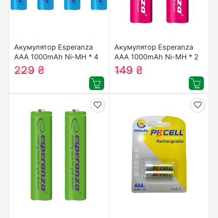
Акумулятор Esperanza
Акумулятор Esperanza
AAA 1000mAh Ni-MH * 4
AAA 1000mAh Ni-MH * 2
blue (EZA102B)
red (EZA101R)
229
₴
149
₴
244
₴
159
₴