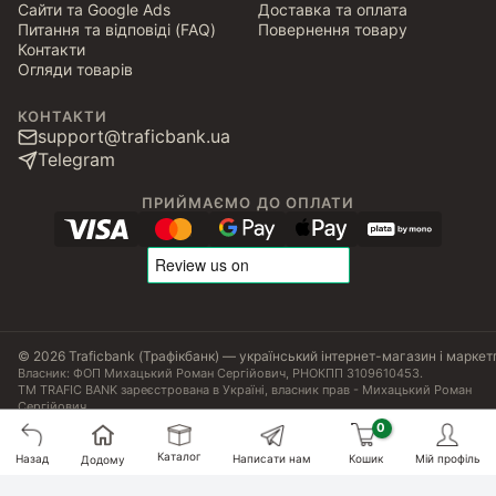
Сайти та Google Ads
Доставка та оплата
Питання та відповіді (FAQ)
Повернення товару
Контакти
Огляди товарів
КОНТАКТИ
support@traficbank.ua
Telegram
ПРИЙМАЄМО ДО ОПЛАТИ
© 2026 Traficbank (Трафікбанк) — український інтернет-магазин і маркет
Власник: ФОП Михацький Роман Сергійович, РНОКПП 3109610453.
ТМ TRAFIC BANK зареєстрована в Україні, власник прав - Михацький Роман
Сергійович.
Угода користувача
Політика конфіденційності
Публічна оферта
Налаштування Cookies
Сертифікати, ліцензії та патенти
Каталог
Назад
Написати нам
Кошик
Мій профіль
Додому