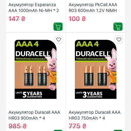
Акумулятор Esperanza
Акумулятор PkCell AAA
AAA 1000mAh Ni-MH * 2
R03 600mAh 1.2V NiMH
green (EZA101G)
Rechargeable Battery,
147
₴
100
₴
157
₴
112
₴
2шт/бл (PC/AAA600-2BR)
Акумулятор Duracell AAA
Акумулятор Duracell AAA
HR03 900mAh * 4
HR03 750mAh * 4
(5005015)
(5007331)
985
₴
775
₴
1027
₴
808
₴