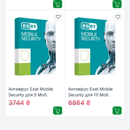
Антивірус Eset Mobile
Антивірус Eset Mobile
Security для 5 Моб.
Security для 10 Моб.
Пристр., ліцензія 2year
Пристр., ліцензія 2year
3744
₴
6864
₴
4115
₴
7543
₴
(27_5_2)
(27_10_2)