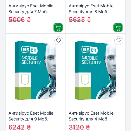
Антивірус Eset Mobile
Антивірус Eset Mobile
Security для 7 Моб.
Security для 8 Моб.
Пристр., ліцензія 2year
Пристр., ліцензія 2year
5006
₴
5625
₴
5502
₴
6182
₴
(27_7_2)
(27_8_2)
Антивірус Eset Mobile
Антивірус Eset Mobile
Security для 9 Моб.
Security для 4 Моб.
Пристр., ліцензія 2year
Пристр., ліцензія 2year
6242
₴
3120
₴
6860
₴
3429
₴
(27_9_2)
(27_4_2)