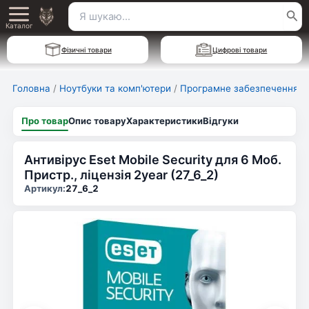
Перейти
Пошук
Main
до
Каталог
для:
вмісту
Menu
Фізичні товари
Цифрові товари
Головна
/
Ноутбуки та комп'ютери
/
Програмне забезпечення
Про товар
Опис товару
Характеристики
Відгуки
Антивірус Eset Mobile Security для 6 Моб.
Пристр., ліцензія 2year (27_6_2)
Артикул:
27_6_2