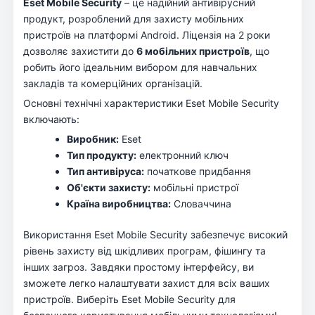
Eset Mobile Security
– це надійний антивірусний
продукт, розроблений для захисту мобільних
пристроїв на платформі Android. Ліцензія на 2 роки
дозволяє захистити до
6 мобільних пристроїв
, що
робить його ідеальним вибором для навчальних
закладів та комерційних організацій.
Основні технічні характеристики Eset Mobile Security
включають:
Виробник:
Eset
Тип продукту:
електронний ключ
Тип антивіруса:
початкове придбання
Об'єкти захисту:
мобільні пристрої
Країна виробництва:
Словаччина
Використання Eset Mobile Security забезпечує високий
рівень захисту від шкідливих програм, фішингу та
інших загроз. Завдяки простому інтерфейсу, ви
зможете легко налаштувати захист для всіх ваших
пристроїв. Виберіть Eset Mobile Security для