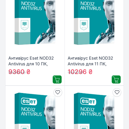
Антивірус Eset NOD32
Антивірус Eset NOD32
Antivirus для 10 ПК,
Antivirus для 11 ПК,
лицензия на 2year
лицензия на 2year
9360
₴
10296
₴
10065
₴
11071
₴
(16_10_2)
(16_11_2)