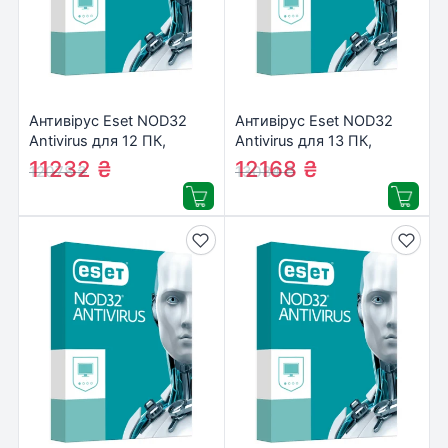
Антивірус Eset NOD32
Антивірус Eset NOD32
Antivirus для 12 ПК,
Antivirus для 13 ПК,
лицензия на 2year
лицензия на 2year
11232
₴
12168
₴
12078
₴
13084
₴
(16_12_2)
(16_13_2)