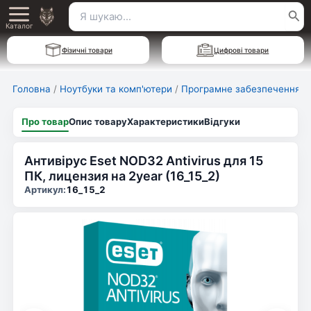
Перейти
Пошук
Main
до
Каталог
для:
вмісту
Menu
Фізичні товари
Цифрові товари
Головна
/
Ноутбуки та комп'ютери
/
Програмне забезпечення
/
Про товар
Опис товару
Характеристики
Відгуки
Антивірус Eset NOD32 Antivirus для 15
ПК, лицензия на 2year (16_15_2)
Артикул:
16_15_2