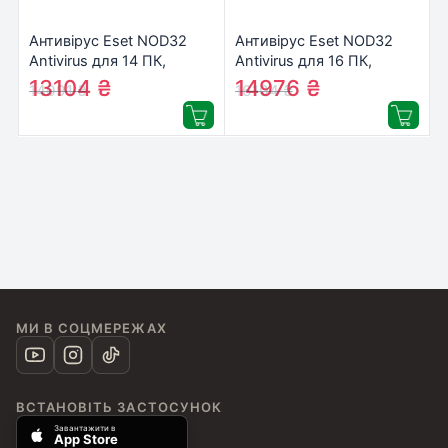
Антивірус Eset NOD32
Антивірус Eset NOD32
Antivirus для 14 ПК,
Antivirus для 16 ПК,
лицензия на 2year
лицензия на 2year
13104
₴
14976
₴
14091
₴
16104
₴
(16_14_2)
(16_16_2)
МИ В СОЦМЕРЕЖАХ
ВСТАНОВІТЬ ЗАСТОСУНОК
Завантажити в
App Store