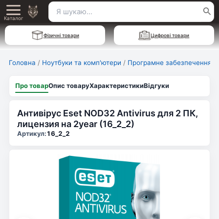
Перейти
Пошук
Main
до
Каталог
для:
вмісту
Menu
Фізичні товари
Цифрові товари
Головна
/
Ноутбуки та комп'ютери
/
Програмне забезпечення
Про товар
Опис товару
Характеристики
Відгуки
Антивірус Eset NOD32 Antivirus для 2 ПК,
лицензия на 2year (16_2_2)
Артикул:
16_2_2