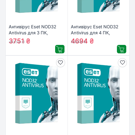
Антивірус Eset NOD32
Антивірус Eset NOD32
Antivirus для 3 ПК,
Antivirus для 4 ПК,
лицензия на 2year
лицензия на 2year
3751
₴
4694
₴
4034
₴
5048
₴
(16_3_2)
(16_4_2)