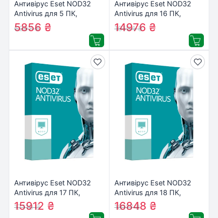
Антивірус Eset NOD32
Антивірус Eset NOD32
Antivirus для 5 ПК,
Antivirus для 16 ПК,
лицензия на 2year
лицензия на 2year
5856
₴
14976
₴
6297
₴
16104
₴
(16_5_2)
(16_16_2)
Антивірус Eset NOD32
Антивірус Eset NOD32
Antivirus для 17 ПК,
Antivirus для 18 ПК,
лицензия на 2year
лицензия на 2year
15912
₴
16848
₴
17110
₴
18117
₴
(16_17_2)
(16_18_2)