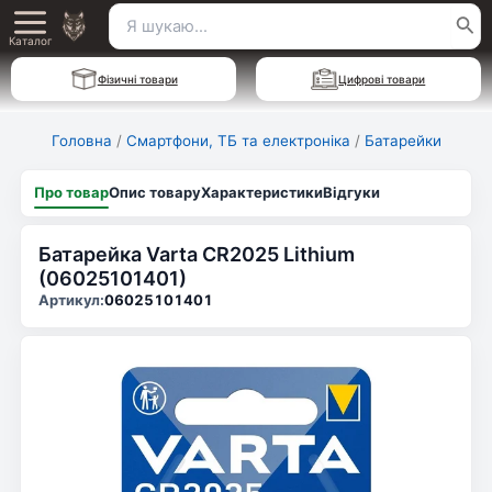
Перейти
Пошук
Main
до
Каталог
для:
вмісту
Menu
Фізичні товари
Цифрові товари
Головна
/
Смартфони, ТБ та електроніка
/
Батарейки
Про товар
Опис товару
Характеристики
Відгуки
Батарейка Varta CR2025 Lithium
(06025101401)
Артикул:
06025101401