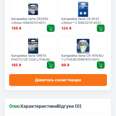
Батарейка Varta CR2450
Батарейка Varta CR 2032
Lithium (06450101401)
Lithium * 2 (06032101402)
159
₴
124
₴
Батарейка Varta VARTA
Батарейка Varta CR 1616 BLI
PHOTO CR 123A LITHIUM
1 LITHIUM (06616101401)
(06205301401)
165
₴
88
₴
Дивитись схожі товари
Опис
Характеристики
Відгуки (0)