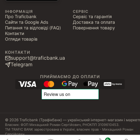
ІНФОРМАЦІЯ
СЕРВІС
Про Traficbank
Сервіс та гарантія
Сайти та Google Ads
Доставка та оплата
Питання та відповіді (FAQ)
Повернення товару
Контакти
Огляди товарів
КОНТАКТИ
support@traficbank.ua
Telegram
ПРИЙМАЄМО ДО ОПЛАТИ
© 2026 Traficbank (Трафікбанк) — український інтернет-магазин і маркет
Власник: ФОП Михацький Роман Сергійович, РНОКПП 3109610453.
ТМ TRAFIC BANK зареєстрована в Україні, власник прав - Михацький Роман
Сергійович.