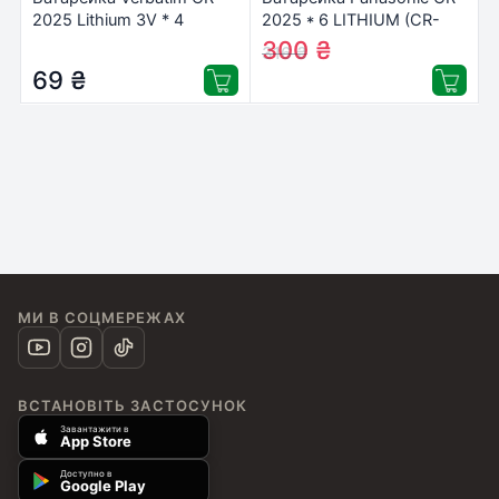
2025 Lithium 3V * 4
2025 * 6 LITHIUM (CR-
(49532)
2025EL/6B)
300
₴
316
₴
69
₴
МИ В СОЦМЕРЕЖАХ
ВСТАНОВІТЬ ЗАСТОСУНОК
Завантажити в
App Store
Доступно в
Google Play