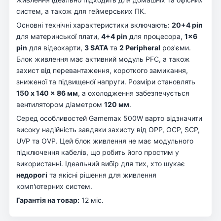
систем, а також для геймерських ПК.
Основні технічні характеристики включають:
20+4 pin
для материнської плати,
4+4 pin
для процесора,
1×6
pin
для відеокарти,
3 SATA
та
2 Peripheral
роз'єми.
Блок живлення має активний модуль PFC, а також
захист від перевантаження, короткого замикання,
зниженої та підвищеної напруги. Розміри становлять
150 x 140 x 86 мм
, а охолодження забезпечується
вентилятором діаметром
120 мм
.
Серед особливостей Gamemax 500W варто відзначити
високу надійність завдяки захисту від OPP, OCP, SCP,
UVP та OVP. Цей блок живлення не має модульного
підключення кабелів, що робить його простим у
використанні. Ідеальний вибір для тих, хто шукає
недорогі
та якісні рішення для живлення
комп'ютерних систем.
Гарантія на товар:
12 міс.