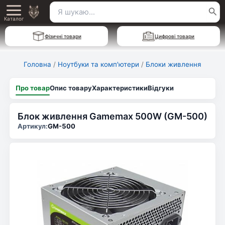
Перейти
Пошук
Main
до
Каталог
для:
вмісту
Menu
Фізичні товари
Цифрові товари
Головна
/
Ноутбуки та комп'ютери
/
Блоки живлення
Про товар
Опис товару
Характеристики
Відгуки
Блок живлення Gamemax 500W (GM-500)
Артикул:
GM-500