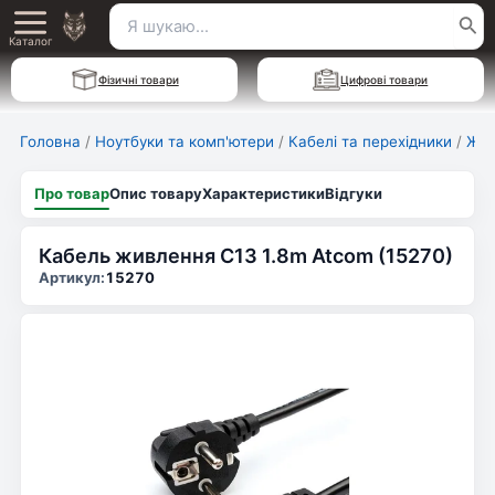
Перейти
Пошук
Main
до
Каталог
для:
вмісту
Menu
Фізичні товари
Цифрові товари
Головна
/
Ноутбуки та комп'ютери
/
Кабелі та перехідники
/
Жив
Про товар
Опис товару
Характеристики
Відгуки
Кабель живлення C13 1.8m Atcom (15270)
Артикул:
15270