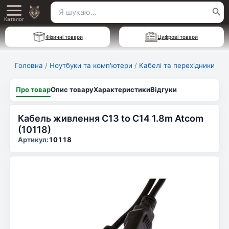
Перейти
Пошук
Main
до
Каталог
для:
вмісту
Menu
Фізичні товари
Цифрові товари
Головна
/
Ноутбуки та комп'ютери
/
Кабелі та перехідники
Про товар
Опис товару
Характеристики
Відгуки
Кабель живлення C13 to C14 1.8m Atcom
(10118)
Артикул:
10118