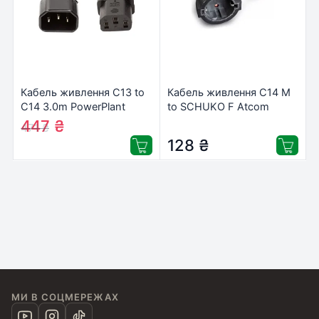
Кабель живлення C13 to
Кабель живлення C14 М
C14 3.0m PowerPlant
to SCHUKO F Atcom
(CC360376)
(10014)
447
₴
471
₴
128
₴
МИ В СОЦМЕРЕЖАХ