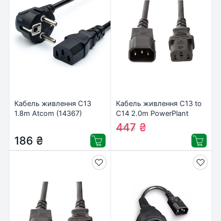
Кабель живлення C13
Кабель живлення C13 to
1.8m Atcom (14367)
C14 2.0m PowerPlant
(CC360352)
447
₴
471
₴
186
₴