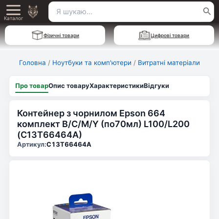
Перейти
Пошук
Main
до
Каталог
для:
вмісту
Menu
Фізичні товари
Цифрові товари
Головна
/
Ноутбуки та комп'ютери
/
Витратні матеріали
Про товар
Опис товару
Характеристики
Відгуки
Контейнер з чорнилом Epson 664
комплект B/C/M/Y (по70мл) L100/L200
(C13T66464A)
Артикул:
C13T66464A