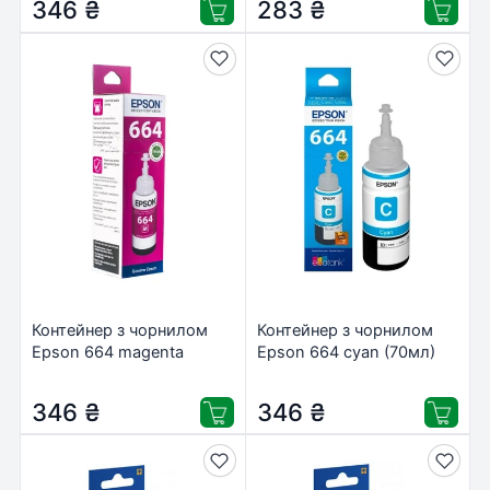
346
₴
283
₴
Контейнер з чорнилом
Контейнер з чорнилом
Epson 664 magenta
Epson 664 cyan (70мл)
(70мл) L100/L200
L100/L200 (C13T66424A)
(C13T66434A)
346
₴
346
₴