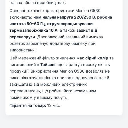
офісах або на виробництвах.
Основні технічні характеристики Merlion G530
включають:
номінальна напруга 220/230 В
,
робоча
частота 50-60 Гц
,
струм спрацьовування
термозапобіжника 10 А
, а також
захист від
перенапруги
. Двополюсний загальний вимикач
розеток забезпечує додаткову безпеку при
використанні.
Цей мережевий фільтр живлення має
сірий колір
та
виготовлений в
Тайвані
, що гарантує високу якість
продукції. Використання Merlion G530 дозволяє не
лише підключати кілька приладів одночасно, але й
захищати їх від можливих електричних
перевантажень, що робить його незамінним
помічником у вашому побуті.
Гарантія на товар:
12 міс.