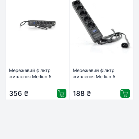
Мережевий фільтр
Мережевий фільтр
живлення Merlion 5
живлення Merlion 5
розеток, 1,8 м + 2*USB
розеток, 1,8 м, UPS (UPS
(B518U)
B518)
356
₴
188
₴