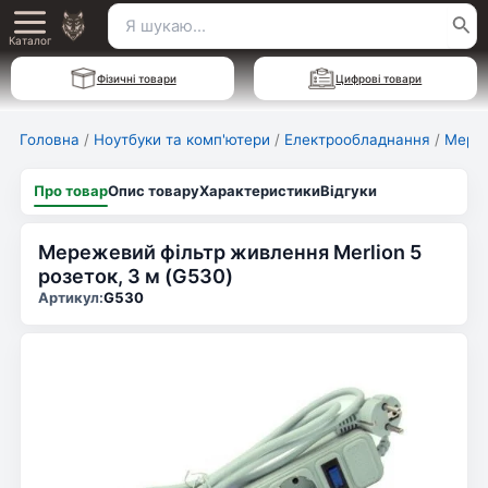
Перейти
Пошук
Main
до
Каталог
для:
вмісту
Menu
Фізичні товари
Цифрові товари
Головна
/
Ноутбуки та комп'ютери
/
Електрообладнання
/
Мереж
Про товар
Опис товару
Характеристики
Відгуки
Мережевий фільтр живлення Merlion 5
розеток, 3 м (G530)
Артикул:
G530