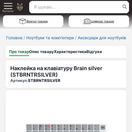
Перейти
Пошук
Main
до
Каталог
для:
вмісту
Menu
Фізичні товари
Цифрові товари
Головна
/
Ноутбуки та комп'ютери
/
Аксесуари для ноутбуків
Про товар
Опис товару
Характеристики
Відгуки
Наклейка на клавіатуру Brain silver
(STBRNTRSILVER)
Артикул:
STBRNTRSILVER