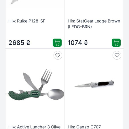
Ніж Ruike P128-SF
Ніж StatGear Ledge Brown
(LEDG-BRN)
2685
₴
1074
₴
Ніж Active Luncher 3 Olive
Ніж Ganzo G707