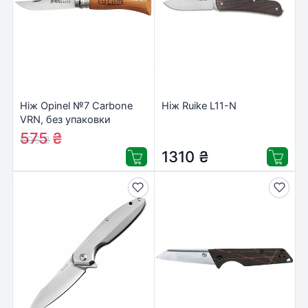
Ніж Opinel №7 Carbone
Ніж Ruike L11-N
VRN, без упаковки
(113070)
575
₴
606
₴
1310
₴