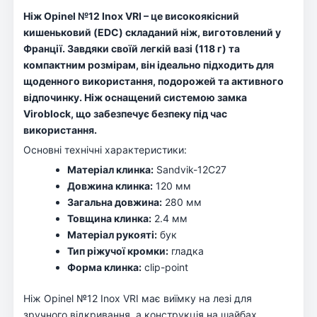
Ніж Opinel №12 Inox VRI – це високоякісний
кишеньковий (EDC) складаний ніж, виготовлений у
Франції. Завдяки своїй легкій вазі (118 г) та
компактним розмірам, він ідеально підходить для
щоденного використання, подорожей та активного
відпочинку. Ніж оснащений системою замка
Viroblock, що забезпечує безпеку під час
використання.
Основні технічні характеристики:
Матеріал клинка:
Sandvik-12C27
Довжина клинка:
120 мм
Загальна довжина:
280 мм
Товщина клинка:
2.4 мм
Матеріал рукояті:
бук
Тип ріжучої кромки:
гладка
Форма клинка:
clip-point
Ніж Opinel №12 Inox VRI має виїмку на лезі для
зручного відкривання, а конструкція на шайбах