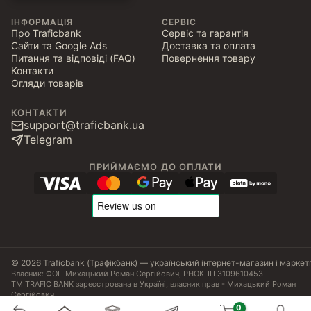
ІНФОРМАЦІЯ
СЕРВІС
Про Traficbank
Сервіс та гарантія
Сайти та Google Ads
Доставка та оплата
Питання та відповіді (FAQ)
Повернення товару
Контакти
Огляди товарів
КОНТАКТИ
support@traficbank.ua
Telegram
ПРИЙМАЄМО ДО ОПЛАТИ
© 2026 Traficbank (Трафікбанк) — український інтернет-магазин і маркет
Власник: ФОП Михацький Роман Сергійович, РНОКПП 3109610453.
ТМ TRAFIC BANK зареєстрована в Україні, власник прав - Михацький Роман
Сергійович.