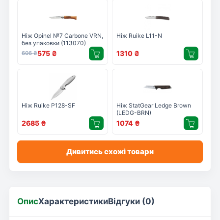
Ніж Opinel №7 Carbone VRN,
Ніж Ruike L11-N
без упаковки (113070)
575
₴
1310
₴
606
₴
Ніж Ruike P128-SF
Ніж StatGear Ledge Brown
(LEDG-BRN)
2685
₴
1074
₴
Дивитись схожі товари
Опис
Характеристики
Відгуки (0)