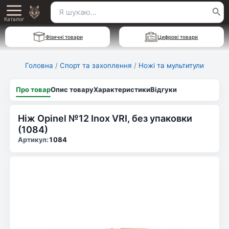
Перейти
Пошук
Main
до
Каталог
для:
вмісту
Menu
Фізичні товари
Цифрові товари
Головна
/
Спорт та захоплення
/
Ножі та мультитули
Про товар
Опис товару
Характеристики
Відгуки
Ніж Opinel №12 Inox VRI, без упаковки
(1084)
Артикул:
1084