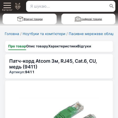
Перейти
Пошук
Main
до
Каталог
для:
вмісту
Menu
Фізичні товари
Цифрові товари
Головна
/
Ноутбуки та комп'ютери
/
Пасивне мережеве обладн
Про товар
Опис товару
Характеристики
Відгуки
Патч-корд Atcom 3м, RJ45, Cat.6, CU,
медь (9411)
Артикул:
9411