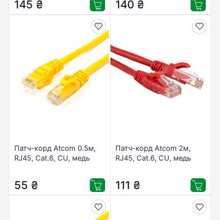
145
₴
140
₴
Патч-корд Atcom 0.5м,
Патч-корд Atcom 2м,
RJ45, Cat.6, CU, медь
RJ45, Cat.6, CU, медь
(12156)
(9215)
55
₴
111
₴