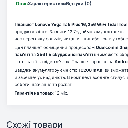
Опис
Характеристики
Відгуки (0)
Планшет Lenovo Yoga Tab Plus 16/256 WiFi Tidal Teal
продуктивність. Завдяки 12.7-дюймовому дисплею з 
час перегляду фільмів, читання книг або гри в улюблен
Цей планшет оснащений процесором
Qualcomm Snap
пам'яті
та
256 ГБ вбудованої пам'яті
ви зможете збер
фотографії та відеозв'язок. Планшет працює на
Andro
Завдяки акумулятору ємністю
10200 mAh
, ви зможет
й забезпечує надійність. В комплект входить стилус,
роботи, навчання та розваг.
Гарантія на товар:
12 міс.
Схожі товари