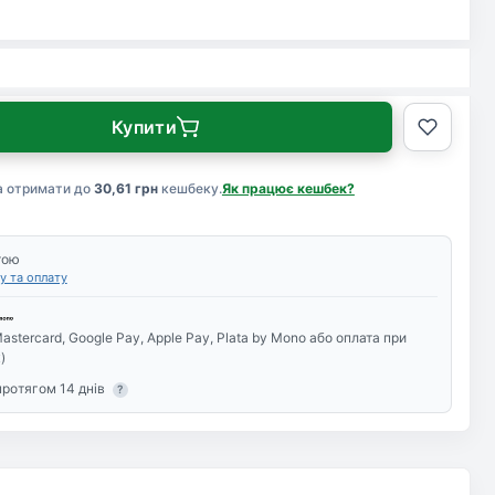
₴
Купити
а отримати до
30,61 грн
кешбеку.
Як працює кешбек?
тою
у та оплату
astercard, Google Pay, Apple Pay, Plata by Mono або оплата при
)
протягом 14 днів
?