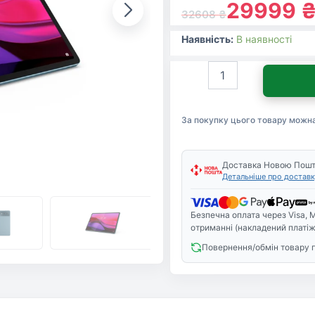
29999
32608
₴
Наявність:
В наявності
Планшет
Lenovo
Yoga
Tab
За покупку цього товару можн
Plus
16/256
WiFi
Tidal
Доставка Новою Пош
Детальніше про доставк
Teal
+
Pen
Безпечна оплата через Visa, M
(ZAEG0103UA)
отриманні (накладений платіж
кількість
Повернення/обмін товару 