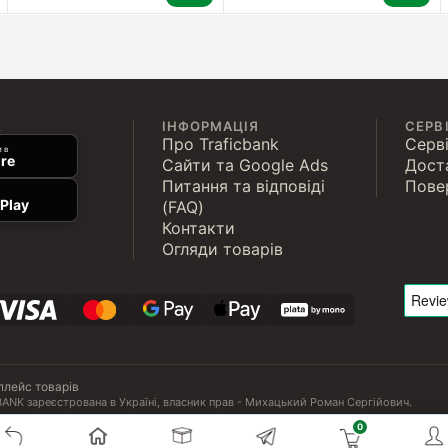
К
ІНФОРМАЦІЯ
СЕРВ
Про Traficbank
Серві
 в
re
Сайти та Google Ads
Дост
Питання та відповіді
Пове
Play
(FAQ)
Контакти
Огляди товарів
плейс товарів
ANK зареєстрована в Україні, власник прав - Михацький Роман Сергійович.