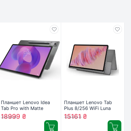
Планшет Lenovo Idea
Планшет Lenovo Tab
Tab Pro with Matte
Plus 8/256 WiFi Luna
Display 8/256 WiFi Luna
Grey + Case
18999
₴
15161
₴
21110
₴
17060
₴
Grey + Pen
(ZADX0145UA)
(ZAE50114UA)