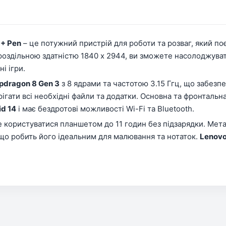
 + Pen
– це потужний пристрій для роботи та розваг, який по
роздільною здатністю 1840 х 2944, ви зможете насолоджува
і ігри.
dragon 8 Gen 3
з 8 ядрами та частотою 3.15 Ггц, що забезп
ігати всі необхідні файли та додатки. Основна та фронтальн
id 14
і має бездротові можливості Wi-Fi та Bluetooth.
е користуватися планшетом до 11 годин без підзарядки. Мета
 що робить його ідеальним для малювання та нотаток.
Lenovo