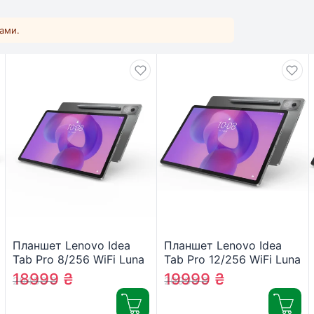
ками.
Планшет Lenovo Idea
Планшет Lenovo Idea
Tab Pro 8/256 WiFi Luna
Tab Pro 12/256 WiFi Luna
Grey + Pen
Grey + Pen
18999
₴
19999
₴
20430
₴
20999
₴
(ZAE40027UA)
(ZAE50100UA)