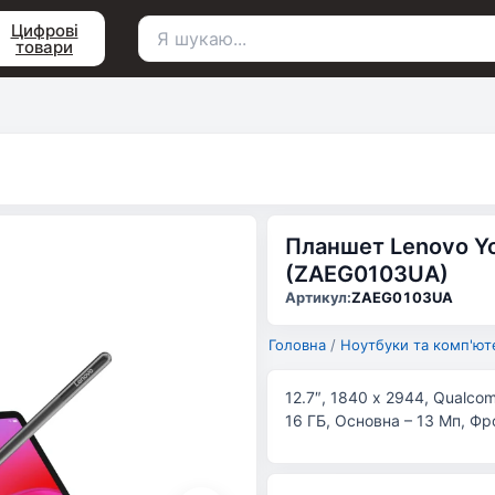
Цифрові
товари
Пошук
для:
Планшет Lenovo Yog
(ZAEG0103UA)
Артикул:
ZAEG0103UA
Головна
/
Ноутбуки та комп'ют
12.7″, 1840 х 2944, Qualco
16 ГБ, Основна – 13 Мп, Фро