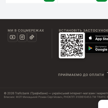
МИ В СОЦМЕРЕЖАХ
ВСТАНОВІТЬ ЗАСТОСУНО
Завантажити
App Sto
Доступно в
Google 
ПРИЙМАЄМО ДО ОПЛАТИ
© 2026 Traficbank (Трафікбанк) — український інтернет-магазин і маркет
Власник: ФОП Михацький Роман Сергійович, РНОКПП 3109610453.
ТМ TRAFIC B