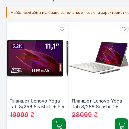
Найближчі збіги підібрано за початком назви та характеристи
Планшет Lenovo Yoga
Планшет Lenovo Yoga
Tab 8/256 Seashell + Pen
Tab 8/256 Seashell +
(ZAG60135UA)
Keyboard&Pen
19999
₴
28099
₴
23081
₴
30543
₴
(ZAG60147UA)