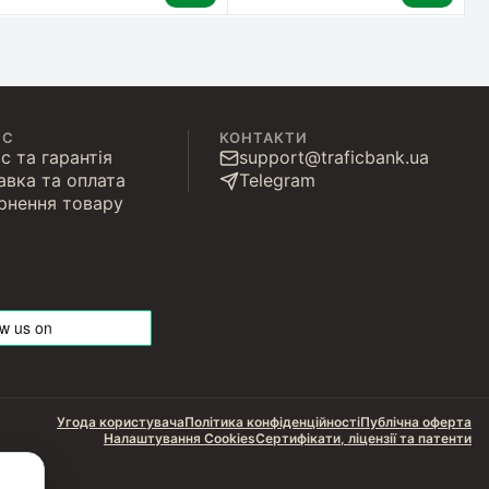
ІС
КОНТАКТИ
с та гарантія
support@traficbank.ua
авка та оплата
Telegram
рнення товару
Угода користувача
Політика конфіденційності
Публічна оферта
Налаштування Cookies
Сертифікати, ліцензії та патенти