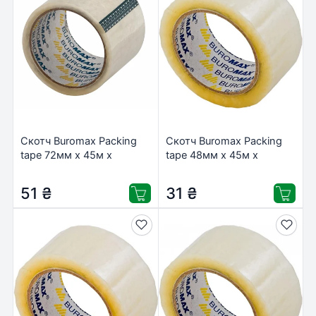
Скотч Buromax Packing
Скотч Buromax Packing
tape 72мм x 45м х
tape 48мм x 45м х
40мкм, clear (BM.7070-
45мкм, clear (BM.7011-00)
00)
51
₴
31
₴