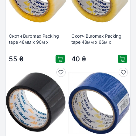
Скотч Buromax Packing
Скотч Buromax Packing
tape 48мм x 90м х
tape 48мм x 66м х
45мкм, clear (BM.7025-
45мкм, clear (BM.7018-
00)
00)
55
₴
40
₴