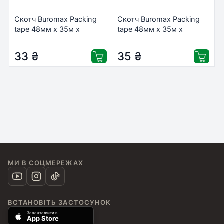
Скотч Buromax Packing
Скотч Buromax Packing
tape 48мм x 35м х
tape 48мм x 35м х
43мкм, black (BM.7007-
43мкм, blue (BM.7007-02)
01)
33
₴
35
₴
МИ В СОЦМЕРЕЖАХ
ВСТАНОВІТЬ ЗАСТОСУНОК
Завантажити в
App Store