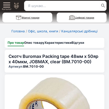
Перейти
Пошук
Main
до
Каталог
для:
вмісту
Menu
Фізичні товари
Цифрові товари
Головна
/
Офіс, школа, книги
/
Канцелярські дрібниці
Про товар
Опис товару
Характеристики
Відгуки
Скотч Buromax Packing tape 48мм x 50яр
х 40мкм, JOBMAX, clear (BM.7010-00)
Артикул:
BM.7010-00