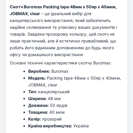
Скотч Buromax Packing tape 48мм x 50яр х 40мкм,
JOBMAX, clear
– це ідеальний вибір для
канцелярського використання, який забезпечить
надійне склеювання та упаковку ваших документів і
товарів. Завдяки прозорому кольору, цей скотч не
лише практичний, але й естетично привабливий, що
робить його відмінним доповненням до будь-якого
офісу чи домашнього використання.
Основні технічні характеристики скотчу Buromax:
Виробник:
Buromax
Модель:
Packing tape 48мм x 50яр х 40мкм,
JOBMAX, clear
Тип:
канцелярський
Ширина:
48 мм
Довжина:
50 ярдів
Товщина:
40 мкм
Колір:
прозорий
Країна виробництва:
Україна