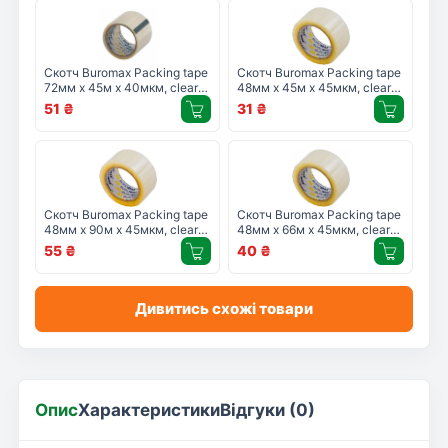
Скотч Buromax Packing tape
Скотч Buromax Packing tape
72мм x 45м х 40мкм, clear
48мм x 45м х 45мкм, clear
(BM.7070-00)
(BM.7011-00)
51
₴
31
₴
Скотч Buromax Packing tape
Скотч Buromax Packing tape
48мм x 90м х 45мкм, clear
48мм x 66м х 45мкм, clear
(BM.7025-00)
(BM.7018-00)
55
₴
40
₴
Дивитись схожі товари
Опис
Характеристики
Відгуки (0)