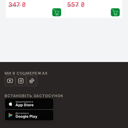
(ET192)
(26084)
347
₴
557
₴
366
₴
587
₴
МИ В СОЦМЕРЕЖАХ
ВСТАНОВІТЬ ЗАСТОСУНОК
Завантажити в
App Store
Доступно в
Google Play