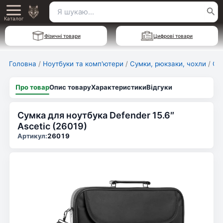
Перейти
Пошук
Main
до
Каталог
для:
вмісту
Menu
Фізичні товари
Цифрові товари
Головна
/
Ноутбуки та комп'ютери
/
Сумки, рюкзаки, чохли
/
Су
Про товар
Опис товару
Характеристики
Відгуки
Сумка для ноутбука Defender 15.6″
Ascetic (26019)
Артикул:
26019