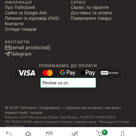
ІНФОРМАЦІЯ
СЕРВІС
Про Traficbank
Сервіс та гарантія
Сайти та Google Ads
Доставка та оплата
Питання та відповіді (FAQ)
Повернення товару
Контакти
Огляди товарів
КОНТАКТИ
[email protected]
Telegram
ПРИЙМАЄМО ДО ОПЛАТИ
© 2026 Traficbank (Трафікбанк) — український інтернет-магазин і
маркетплейс товарів
Власник: ФОП Михацький Роман Сергійович, РНОКПП 3109610453.
ТМ TRAFIC BANK зареєстрована в Україні, власник прав - Михацький Роман
Сергійович.
Угода користувача
Політика конфіденційності
Публічна оферта