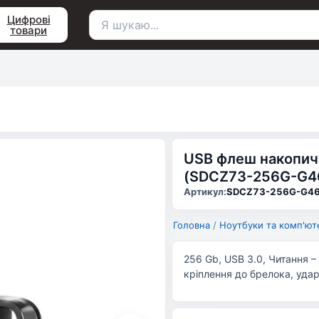
Цифрові
товари
Пошук
для:
USB флеш накопичув
(SDCZ73-256G-G4
Артикул:
SDCZ73-256G-G4
Головна
/
Ноутбуки та комп'ют
256 Gb, USB 3.0, Читання –
кріплення до брелока, удар