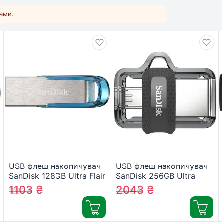
ками.
USB флеш накопичувач
USB флеш накопичувач
SanDisk 128GB Ultra Flair
SanDisk 256GB Ultra
Blue USB 3.0 (SDCZ73-
Dual Drive USB 3.0 OTG
1103
₴
2043
₴
1213
₴
2246
₴
128G-G46B)
(SDDD3-256G-G46)