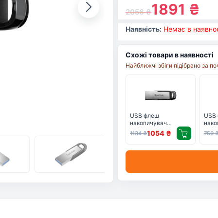
1891
₴
2056
₴
Наявність:
Немає в наявнос
Схожі товари в наявності
Найближчі збіги підібрано за п
USB флеш
USB
накопичувач
нако
SanDisk 128GB Flair
SanD
1054
₴
1134
₴
750
USB 3.0 (SDCZ73-
USB 
128G-G46)
064