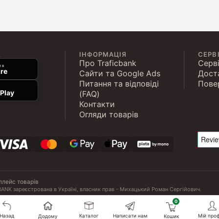
К
ІНФОРМАЦІЯ
СЕРВ
Про Traficbank
Серві
 в
re
Сайти та Google Ads
Дост
Питання та відповіді
Пове
Play
(FAQ)
Контакти
Огляди товарів
плейс товарів
ANK зареєстрована в Україні, власник прав - Михацький Роман Сергійович.
Назад
Каталог
Написати нам
Мій проф
Додому
Кошик