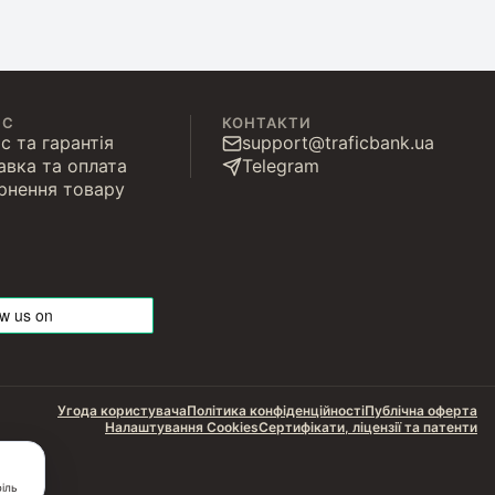
ІС
КОНТАКТИ
с та гарантія
support@traficbank.ua
авка та оплата
Telegram
рнення товару
Угода користувача
Політика конфіденційності
Публічна оферта
Налаштування Cookies
Сертифікати, ліцензії та патенти
іль