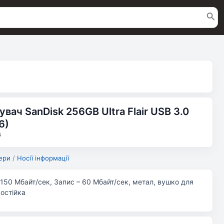
ач SanDisk 256GB Ultra Flair USB 3.0
6)
6
ери
/
Носії інформації
 150 Мбайт/сек, Запис – 60 Мбайт/сек, метал, вушко для
остійка