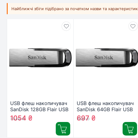
Найближчі збіги підібрано за початком назви та характеристи
USB флеш накопичувач
USB флеш накопичувач
SanDisk 128GB Flair USB
SanDisk 64GB Flair USB
3.0 (SDCZ73-128G-G46)
3.0 (SDCZ73-064G-G46)
1054
₴
697
₴
1134
₴
750
₴