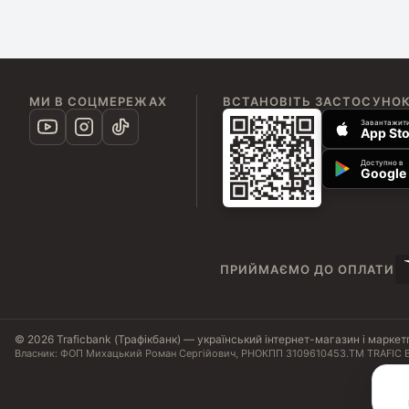
МИ В СОЦМЕРЕЖАХ
ВСТАНОВІТЬ ЗАСТОСУНО
Завантажити
App Sto
Доступно в
Google 
ПРИЙМАЄМО ДО ОПЛАТИ
© 2026 Traficbank (Трафікбанк) — український інтернет-магазин і маркет
Власник: ФОП Михацький Роман Сергійович, РНОКПП 3109610453.
ТМ TRAFIC B