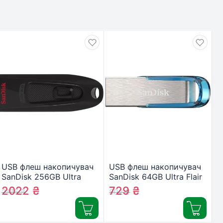
USB флеш накопичувач
USB флеш накопичувач
SanDisk 256GB Ultra
SanDisk 64GB Ultra Flair
USB 3.0 (SDCZ48-256G-
Blue USB 3.0 (SDCZ73-
2022
₴
729
₴
2175
₴
802
₴
U46)
064G-G46B)