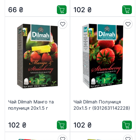
66
₴
102
₴
Чай Dilmah Манго та
Чай Dilmah Полуниця
полуниця 20х1.5 г
20х1.5 г (9312631142228)
(9312631142167)
102
₴
102
₴