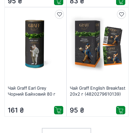
95
₴
83
₴
Чай Graff Earl Grey
Чай Graff English Breakfast
Чорний Байховий 80 г
20х2 г (4820279610139)
(4820279610849)
161
₴
95
₴