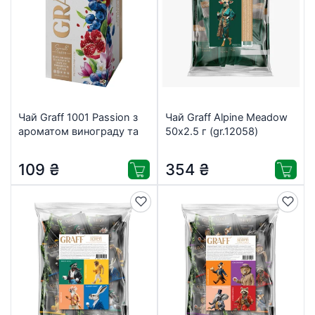
Чай Graff 1001 Passion з
Чай Graff Alpine Meadow
ароматом винограду та
50х2.5 г (gr.12058)
гранату 20х1.5 г
(4820279612522)
109
₴
354
₴