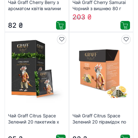
Чай Graff Cherry Berry з
Чай Graff Cherry Samurai
ароматом квітів малини
Чорний з вишнею 80 г
та вишні 20×1.5 г
(4820279610863)
203
₴
216
₴
(4820279612324)
82
₴
Чай Graff Citrus Space
Чай Graff Citrus Space
Зелений 20 пакетиків х
Зелений 20 пірамідок по
1.5 г (4820279610764)
1.8 г (4820279611099)