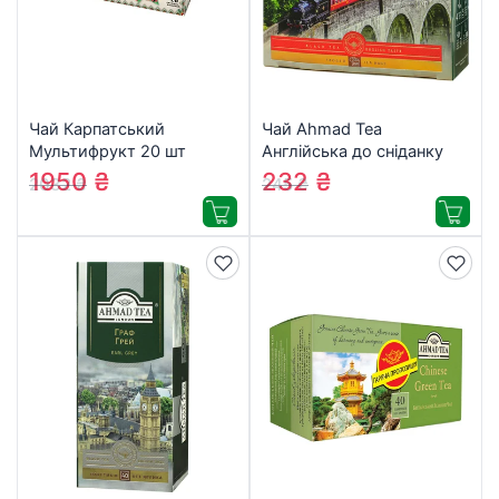
Чай Карпатський
Чай Ahmad Tea
Мультифрукт 20 шт
Англійська до сніданку
(10171)
100х2 г (54881006002)
1950
₴
232
₴
2032
₴
245
₴