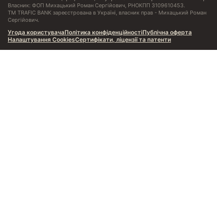
Власник: ФОП Михацький Роман Сергійович, РНОКПП 3109610453.
ТМ TRAFIC BANK зареєстрована в Україні, власник прав - Михацький Роман
Сергійович.
Угода користувача
Політика конфіденційності
Публічна оферта
Налаштування Cookies
Сертифікати, ліцензії та патенти