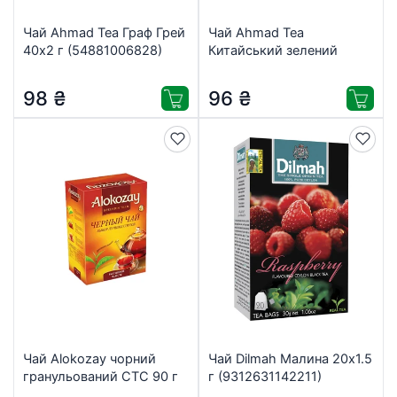
Чай Ahmad Tea Граф Грей
Чай Ahmad Tea
40х2 г (54881006828)
Китайський зелений
40×1.8 г (54881015844)
98
₴
96
₴
Чай Alokozay чорний
Чай Dilmah Малина 20х1.5
гранульований СТС 90 г
г (9312631142211)
(4820229040078)