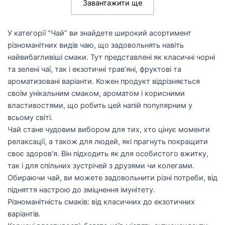
Завантажити ще
У категорії “Чай” ви знайдете широкий асортимент
різноманітних видів чаю, що задовольнять навіть
найвибагливіші смаки. Тут представлені як класичні чорні
та зелені чаї, так і екзотичні трав’яні, фруктові та
ароматизовані варіанти. Кожен продукт відрізняється
своїм унікальним смаком, ароматом і корисними
властивостями, що робить цей напій популярним у
всьому світі.
Чай стане чудовим вибором для тих, хто цінує моменти
релаксації, а також для людей, які прагнуть покращити
своє здоров’я. Він підходить як для особистого вжитку,
так і для спільних зустрічей з друзями чи колегами.
Обираючи чай, ви можете задовольнити різні потреби, від
підняття настрою до зміцнення імунітету.
Різноманітність смаків: від класичних до екзотичних
варіантів.