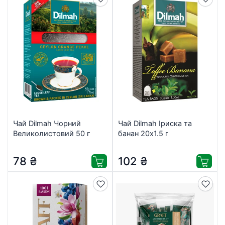
Чай Dilmah Чорний
Чай Dilmah Іриска та
Великолистовий 50 г
банан 20х1.5 г
(9312631122268)
(9312631142235)
78
₴
102
₴