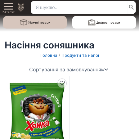
Перейти
Пошук
Main
до
Каталог
для:
вмісту
Menu
Фізичні товари
Цифрові товари
Насіння соняшника
Головна
/
Продукти та напої