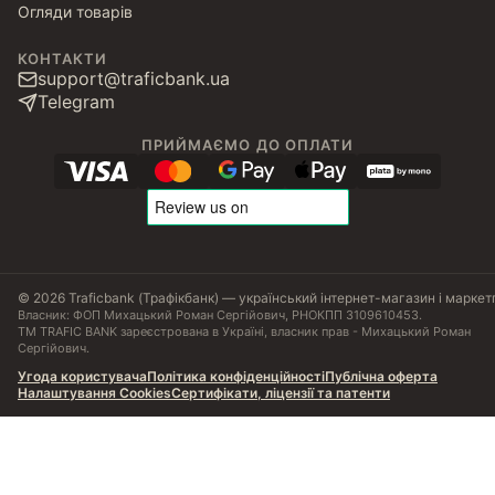
Огляди товарів
КОНТАКТИ
support@traficbank.ua
Telegram
ПРИЙМАЄМО ДО ОПЛАТИ
© 2026 Traficbank (Трафікбанк) — український інтернет-магазин і маркет
Власник: ФОП Михацький Роман Сергійович, РНОКПП 3109610453.
ТМ TRAFIC BANK зареєстрована в Україні, власник прав - Михацький Роман
Сергійович.
Угода користувача
Політика конфіденційності
Публічна оферта
Налаштування Cookies
Сертифікати, ліцензії та патенти