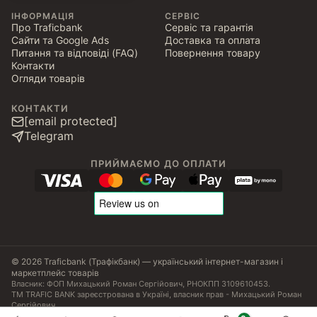
ІНФОРМАЦІЯ
СЕРВІС
Про Traficbank
Сервіс та гарантія
Сайти та Google Ads
Доставка та оплата
Питання та відповіді (FAQ)
Повернення товару
Контакти
Огляди товарів
КОНТАКТИ
[email protected]
Telegram
ПРИЙМАЄМО ДО ОПЛАТИ
© 2026 Traficbank (Трафікбанк) — український інтернет-магазин і
маркетплейс товарів
Власник: ФОП Михацький Роман Сергійович, РНОКПП 3109610453.
ТМ TRAFIC BANK зареєстрована в Україні, власник прав - Михацький Роман
Сергійович.