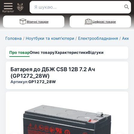
Перейти
Пошук
Main
до
Каталог
для:
вмісту
Menu
Фізичні товари
Цифрові товари
Головна
/
Ноутбуки та комп'ютери
/
Електрообладнання
/
Аккум
Про товар
Опис товару
Характеристики
Відгуки
Батарея до ДБЖ CSB 12В 7.2 Ач
(GP1272_28W)
Артикул:
GP1272_28W