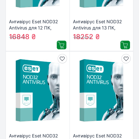
Антивірус Eset NOD32
Антивірус Eset NOD32
Antivirus для 12 ПК,
Antivirus для 13 ПК,
лицензия на 3year
лицензия на 3year
16848
₴
18252
₴
18117
₴
19626
₴
(16_12_3)
(16_13_3)
Антивірус Eset NOD32
Антивірус Eset NOD32