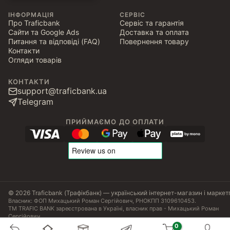
ІНФОРМАЦІЯ
СЕРВІС
Про Traficbank
Сервіс та гарантія
Сайти та Google Ads
Доставка та оплата
Питання та відповіді (FAQ)
Повернення товару
Контакти
Огляди товарів
КОНТАКТИ
support@traficbank.ua
Telegram
ПРИЙМАЄМО ДО ОПЛАТИ
© 2026 Traficbank (Трафікбанк) — український інтернет-магазин і маркет
Власник: ФОП Михацький Роман Сергійович, РНОКПП 3109610453.
ТМ TRAFIC BANK зареєстрована в Україні, власник прав - Михацький Роман
Сергійович.
Угода користувача
Політика конфіденційності
Публічна оферта