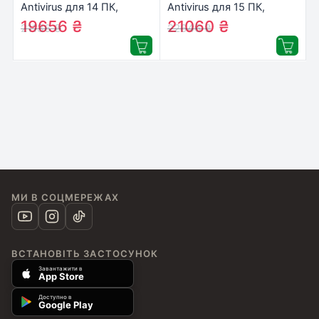
Antivirus для 14 ПК,
Antivirus для 15 ПК,
лицензия на 3year
лицензия на 3year
19656
₴
21060
₴
21136
₴
22646
₴
(16_14_3)
(16_15_3)
МИ В СОЦМЕРЕЖАХ
ВСТАНОВІТЬ ЗАСТОСУНОК
Завантажити в
App Store
Доступно в
Google Play