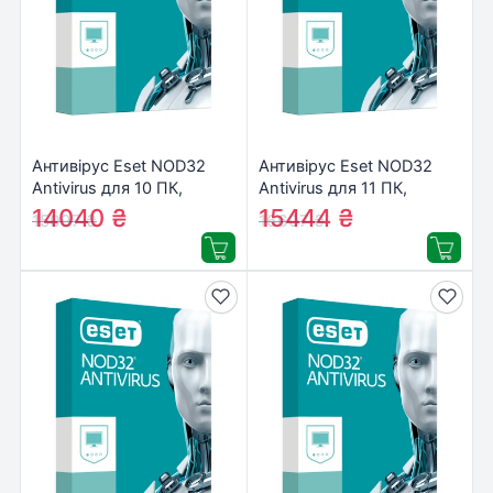
Антивірус Eset NOD32
Антивірус Eset NOD32
Antivirus для 10 ПК,
Antivirus для 11 ПК,
лицензия на 3year
лицензия на 3year
14040
₴
15444
₴
15097
₴
16607
₴
(16_10_3)
(16_11_3)