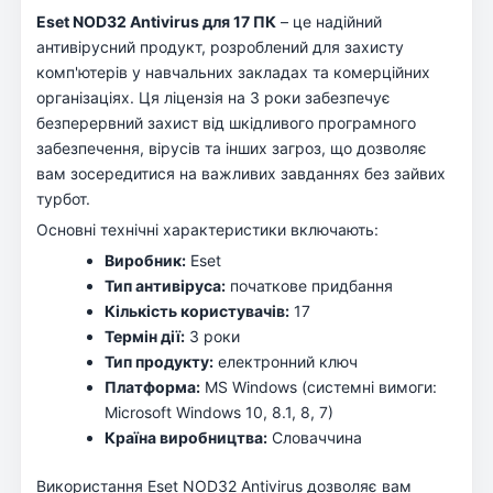
Eset NOD32 Antivirus для 17 ПК
– це надійний
антивірусний продукт, розроблений для захисту
комп'ютерів у навчальних закладах та комерційних
організаціях. Ця ліцензія на 3 роки забезпечує
безперервний захист від шкідливого програмного
забезпечення, вірусів та інших загроз, що дозволяє
вам зосередитися на важливих завданнях без зайвих
турбот.
Основні технічні характеристики включають:
Виробник:
Eset
Тип антивіруса:
початкове придбання
Кількість користувачів:
17
Термін дії:
3 роки
Тип продукту:
електронний ключ
Платформа:
MS Windows (системні вимоги:
Microsoft Windows 10, 8.1, 8, 7)
Країна виробництва:
Словаччина
Використання Eset NOD32 Antivirus дозволяє вам