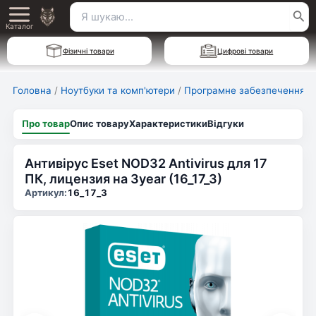
Перейти
Пошук
Main
до
Каталог
для:
вмісту
Menu
Фізичні товари
Цифрові товари
Головна
/
Ноутбуки та комп'ютери
/
Програмне забезпечення
Про товар
Опис товару
Характеристики
Відгуки
Антивірус Eset NOD32 Antivirus для 17
ПК, лицензия на 3year (16_17_3)
Артикул:
16_17_3