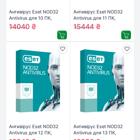
Антивірус Eset NOD32
Антивірус Eset NOD32
Antivirus для 10 ПК,
Antivirus для 11 ПК,
лицензия на 3year
лицензия на 3year
14040
₴
15444
₴
15097
₴
16607
₴
(16_10_3)
(16_11_3)
Антивірус Eset NOD32
Антивірус Eset NOD32
Antivirus для 12 ПК,
Antivirus для 13 ПК,
лицензия на 3year
лицензия на 3year