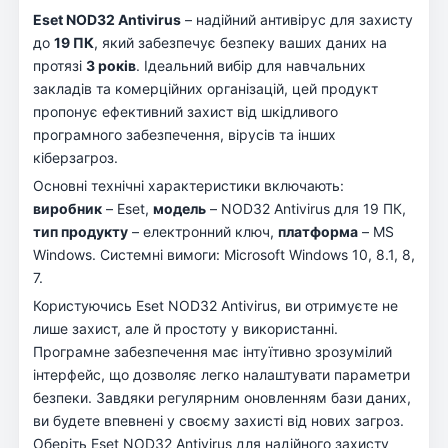
Eset NOD32 Antivirus
– надійний антивірус для захисту
до
19 ПК
, який забезпечує безпеку ваших даних на
протязі
3 років
. Ідеальний вибір для навчальних
закладів та комерційних організацій, цей продукт
пропонує ефективний захист від шкідливого
програмного забезпечення, вірусів та інших
кіберзагроз.
Основні технічні характеристики включають:
виробник
– Eset,
модель
– NOD32 Antivirus для 19 ПК,
тип продукту
– електронний ключ,
платформа
– MS
Windows. Системні вимоги: Microsoft Windows 10, 8.1, 8,
7.
Користуючись Eset NOD32 Antivirus, ви отримуєте не
лише захист, але й простоту у використанні.
Програмне забезпечення має інтуїтивно зрозумілий
інтерфейс, що дозволяє легко налаштувати параметри
безпеки. Завдяки регулярним оновленням бази даних,
ви будете впевнені у своєму захисті від нових загроз.
Оберіть Eset NOD32 Antivirus для надійного захисту