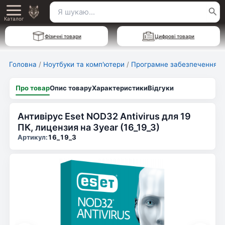
Перейти
Пошук
Main
до
Каталог
для:
вмісту
Menu
Фізичні товари
Цифрові товари
Головна
/
Ноутбуки та комп'ютери
/
Програмне забезпечення
/
Про товар
Опис товару
Характеристики
Відгуки
Антивірус Eset NOD32 Antivirus для 19
ПК, лицензия на 3year (16_19_3)
Артикул:
16_19_3