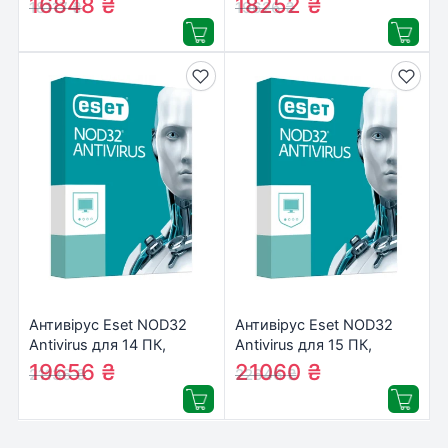
16848
₴
18252
₴
18117
₴
19626
₴
(16_12_3)
(16_13_3)
Антивірус Eset NOD32
Антивірус Eset NOD32
Antivirus для 14 ПК,
Antivirus для 15 ПК,
лицензия на 3year
лицензия на 3year
19656
₴
21060
₴
21136
₴
22646
₴
(16_14_3)
(16_15_3)