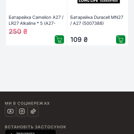
Батарейка Camelion A27 /
Батарейка Duracell MN27
LR27 Alkaline * 5 (A27-
/ A27 (5007388)
BP5)
250
₴
264
₴
109
₴
МИ В СОЦМЕРЕЖАХ
ВСТАНОВІТЬ ЗАСТОСУНОК
Завантажити в