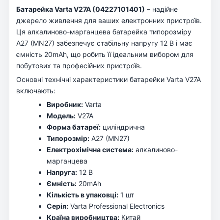
Батарейка Varta V27A (04227101401)
– надійне
джерело живлення для ваших електронних пристроїв.
Ця алкалиново-марганцева батарейка типорозміру
A27 (MN27) забезпечує стабільну напругу 12 В і має
ємність 20mAh, що робить її ідеальним вибором для
побутових та професійних пристроїв.
Основні технічні характеристики батарейки Varta V27A
включають:
Виробник:
Varta
Модель:
V27A
Форма батареї:
циліндрична
Типорозмір:
A27 (MN27)
Електрохімічна система:
алкалиново-
марганцева
Напруга:
12 В
Ємність:
20mAh
Кількість в упаковці:
1 шт
Серія:
Varta Professional Electronics
Країна виробництва:
Китай