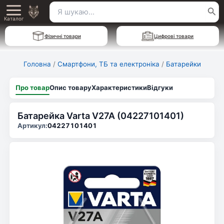
Перейти
Пошук
Main
до
Каталог
для:
вмісту
Menu
Фізичні товари
Цифрові товари
Головна
/
Смартфони, ТБ та електроніка
/
Батарейки
Про товар
Опис товару
Характеристики
Відгуки
Батарейка Varta V27A (04227101401)
Артикул:
04227101401