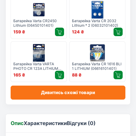
Батарейка Varta CR2450
Батарейка Varta CR 2032
Lithium (06450101401)
Lithium * 2 (06032101402)
159
₴
124
₴
Батарейка Varta VARTA
Батарейка Varta CR 1616 BLI
PHOTO CR 123A LITHIUM
1 LITHIUM (06616101401)
(06205301401)
165
₴
88
₴
Дивитись схожі товари
Опис
Характеристики
Відгуки (0)