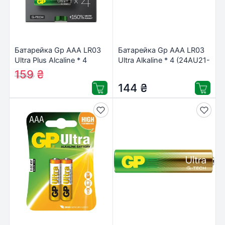
Батарейка Gp AAA LR03
Батарейка Gp AAA LR03
Ultra Plus Alcaline * 4
Ultra Alkaline * 4 (24AU21-
(24AUP21-SB4 /
SB4 / 4891199218255)
159
₴
170
₴
4891199203985)
144
₴