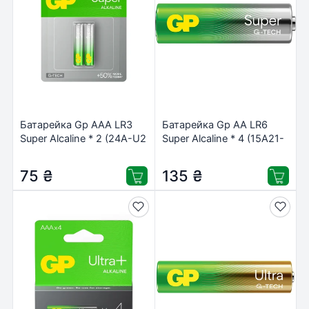
Батарейка Gp AAA LR3
Батарейка Gp AA LR6
Super Alcaline * 2 (24A-U2
Super Alcaline * 4 (15A21-
/ 4891199000041)
SB4 / 4891199216763)
75
₴
135
₴