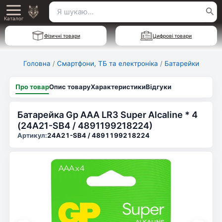
Перейти
Пошук
Main
до
Каталог
для:
вмісту
Menu
Фізичні товари
Цифрові товари
Головна
/
Смартфони, ТБ та електроніка
/
Батарейки
Про товар
Опис товару
Характеристики
Відгуки
Батарейка Gp AAA LR3 Super Alcaline * 4
(24A21-SB4 / 4891199218224)
Артикул:
24A21-SB4 / 4891199218224