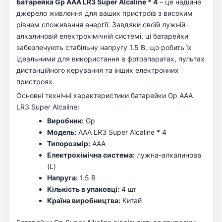
Батарейка Gp AAA LR3 Super Alcaline * 4
– це надійне
джерело живлення для ваших пристроїв з високим
рівнем споживання енергії. Завдяки своїй лужній-
алкалиновій електрохімічній системі, ці батарейки
забезпечують стабільну напругу 1.5 В, що робить їх
ідеальними для використання в фотоапаратах, пультах
дистанційного керування та інших електронних
пристроях.
Основні технічні характеристики батарейки Gp AAA
LR3 Super Alcaline:
Виробник:
Gp
Модель:
AAA LR3 Super Alcaline * 4
Типорозмір:
AAA
Електрохімічна система:
лужна-алкалинова
(L)
Напруга:
1.5 В
Кількість в упаковці:
4 шт
Країна виробництва:
Китай