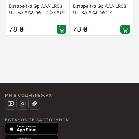
Батарейка Gp AAA LR03
Батарейка Gp AAA LR03
ULTRA Alcaline * 2 (24AU-
ULTRA Alcaline * 2
U2 / 4891199027642)
(24AU21-SB2 /
4891199218101)
78
₴
78
₴
МИ В СОЦМЕРЕЖАХ
ВСТАНОВІТЬ ЗАСТОСУНОК
Завантажити в
App Store
Доступно в