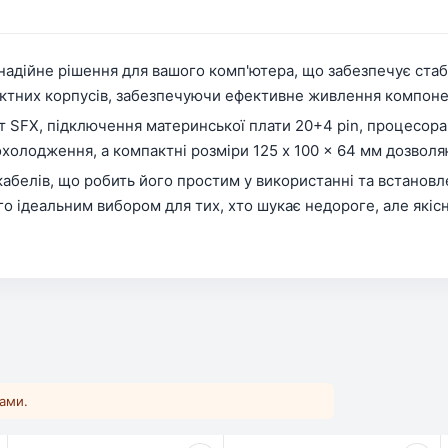
надійне рішення для вашого комп'ютера, що забезпечує стаб
ктних корпусів, забезпечуючи ефективне живлення компонент
 SFX, підключення материнської плати 20+4 pin, процесора 4
олодження, а компактні розміри 125 x 100 x 64 мм дозволяю
белів, що робить його простим у використанні та встановл
ого ідеальним вибором для тих, хто шукає недороге, але які
ками.