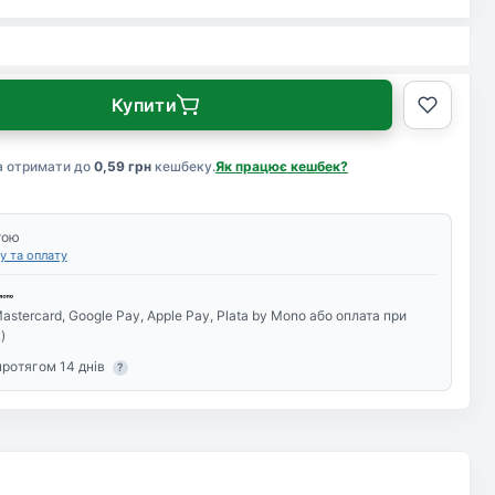
Купити
а отримати до
0,59 грн
кешбеку.
Як працює кешбек?
тою
у та оплату
astercard, Google Pay, Apple Pay, Plata by Mono або оплата при
)
протягом 14 днів
?