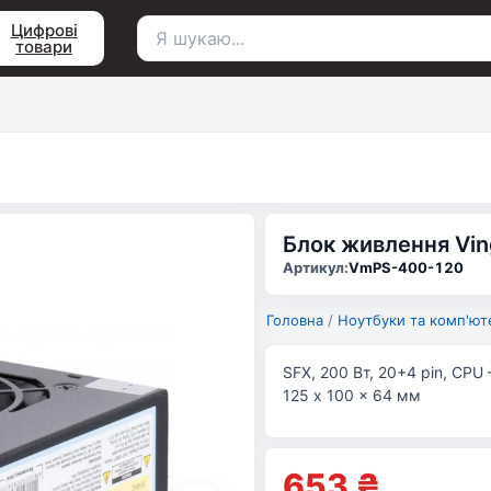
Цифрові
товари
Пошук
для:
Блок живлення Vi
Артикул:
VmPS-400-120
Головна
/
Ноутбуки та комп'ют
SFX, 200 Вт, 20+4 pin, CPU –
125 x 100 x 64 мм
653
₴