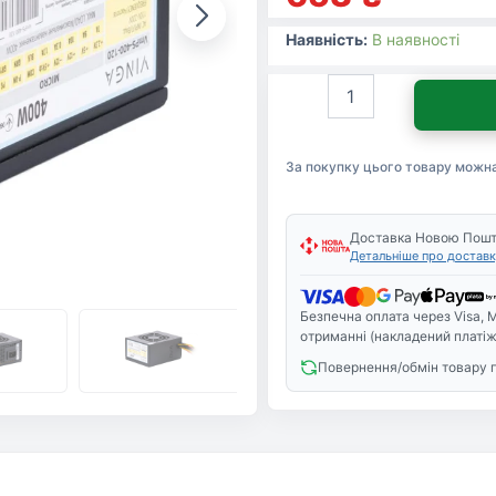
Наявність:
В наявності
Блок
живлення
Vinga
200W
За покупку цього товару можн
ОЕМ
(VmPS-
400-
120)
Доставка Новою Пош
Детальніше про доставк
кількість
Безпечна оплата через Visa, M
отриманні (накладений платіж
Повернення/обмін товару 