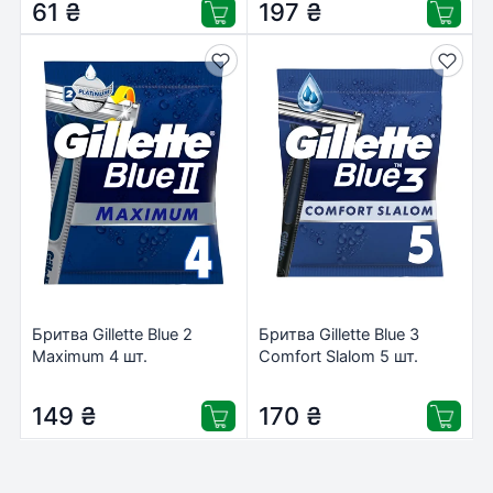
61
₴
197
₴
Бритва Gillette Blue 2
Бритва Gillette Blue 3
Maximum 4 шт.
Comfort Slalom 5 шт.
(8700216174466)
(8006540808689)
149
₴
170
₴