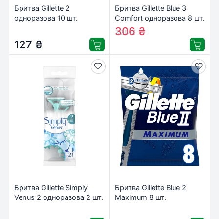
Бритва Gillette 2
Бритва Gillette Blue 3
одноразова 10 шт.
Comfort одноразова 8 шт.
(7702018874293/8700216169028)
(7702018604319)
306
₴
326
₴
127
₴
Бритва Gillette Simply
Бритва Gillette Blue 2
Venus 2 одноразова 2 шт.
Maximum 8 шт.
(3014260248642/8700216143653)
(7702018502264)