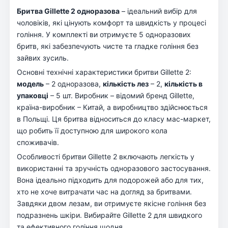
Бритва Gillette 2 одноразова
– ідеальний вибір для
чоловіків, які цінують комфорт та швидкість у процесі
гоління. У комплекті ви отримуєте 5 одноразових
бритв, які забезпечують чисте та гладке гоління без
зайвих зусиль.
Основні технічні характеристики бритви Gillette 2:
модель
– 2 одноразова,
кількість лез
– 2,
кількість в
упаковці
– 5 шт. Виробник – відомий бренд Gillette,
країна-виробник – Китай, а виробництво здійснюється
в Польщі. Ця бритва відноситься до класу мас-маркет,
що робить її доступною для широкого кола
споживачів.
Особливості бритви Gillette 2 включають легкість у
використанні та зручність одноразового застосування.
Вона ідеально підходить для подорожей або для тих,
хто не хоче витрачати час на догляд за бритвами.
Завдяки двом лезам, ви отримуєте якісне гоління без
подразнень шкіри. Вибирайте Gillette 2 для швидкого
та ефективного гоління щодня.