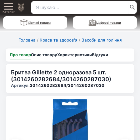
Перейти
Пошук
Main
до
Каталог
для:
вмісту
Menu
Фізичні товари
Цифрові товари
Головна
/
Краса та здоров'я
/
Засоби для гоління
Про товар
Опис товару
Характеристики
Відгуки
Бритва Gillette 2 одноразова 5 шт.
(3014260282684/3014260287030)
Артикул:
3014260282684/3014260287030