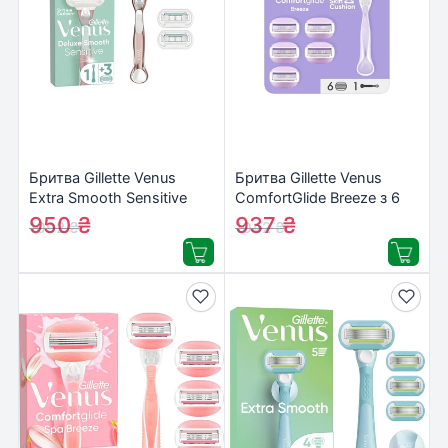
Бритва Gillette Venus
Бритва Gillette Venus
Extra Smooth Sensitive
ComfortGlide Breeze з 6
RoseGold з 3 змінними
змінними картриджами
950
₴
937
₴
1092
₴
1042
₴
картриджами
(8006540854860)
(7702018609994)