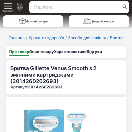
Перейти
Пошук
Main
до
Каталог
для:
вмісту
Menu
Фізичні товари
Цифрові товари
Головна
/
Краса та здоров'я
/
Засоби для гоління
/
Бритва
Про товар
Опис товару
Характеристики
Відгуки
Бритва Gillette Venus Smooth з 2
змінними картриджами
(3014260262693)
Артикул:
3014260262693