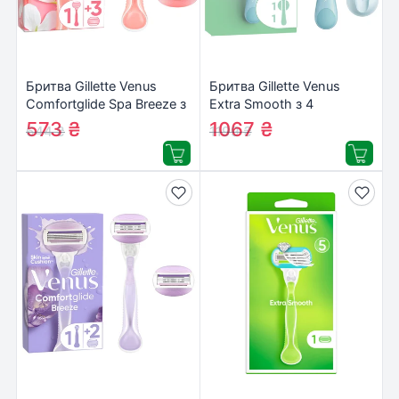
Бритва Gillette Venus
Бритва Gillette Venus
Comfortglide Spa Breeze з
Extra Smooth з 4
4 змінними картриджами
змінними картриджами +
573
₴
1067
₴
644
₴
1199
₴
(7702018469727)
гачок для бритви
(8700216969956)