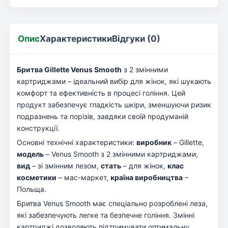
Опис
Характеристики
Відгуки (0)
Бритва Gillette Venus Smooth
з 2 змінними
картриджами – ідеальний вибір для жінок, які шукають
комфорт та ефективність в процесі гоління. Цей
продукт забезпечує гладкість шкіри, зменшуючи ризик
подразнень та порізів, завдяки своїй продуманій
конструкції.
Основні технічні характеристики:
виробник
– Gillette,
модель
– Venus Smooth з 2 змінними картриджами,
вид
– зі змінним лезом,
стать
– для жінок,
клас
косметики
– мас-маркет,
країна виробництва
–
Польща.
Бритва Venus Smooth має спеціально розроблені леза,
які забезпечують легке та безпечне гоління. Змінні
картриджі дозволяють підтримувати оптимальну