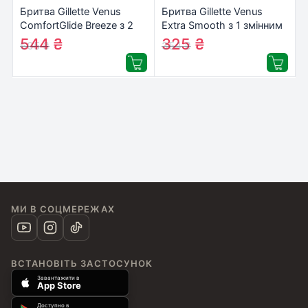
Бритва Gillette Venus
Бритва Gillette Venus
ComfortGlide Breeze з 2
Extra Smooth з 1 змінним
змінними картриджами
картриджем
544
₴
325
₴
605
₴
354
₴
(7702018886166)
(7702018487202/77020183230
МИ В СОЦМЕРЕЖАХ
ВСТАНОВІТЬ ЗАСТОСУНОК
Завантажити в
App Store
Доступно в