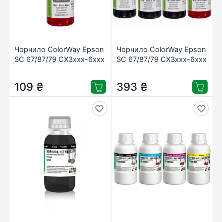
Чорнило ColorWay Epson
Чорнило ColorWay Epson
SC 67/87/79 CX3xxx-6xxx
SC 67/87/79 CX3xxx-6xxx
Yell (CW-EW400Y01)
(4х100мл) BK/С/M/Y (CW-
EW400SET01)
109
₴
393
₴