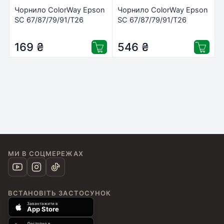
Чорнило ColorWay Epson
Чорнило ColorWay Epson
SC 67/87/79/91/T26
SC 67/87/79/91/T26
200мл Black (CW-
(4х200мл) BK/С/M/Y
EW400BK02)
(CW-EW400SET02)
169
₴
546
₴
МИ В СОЦМЕРЕЖАХ
ВСТАНОВІТЬ ЗАСТОСУНОК
Завантажити в
App Store
Доступно в