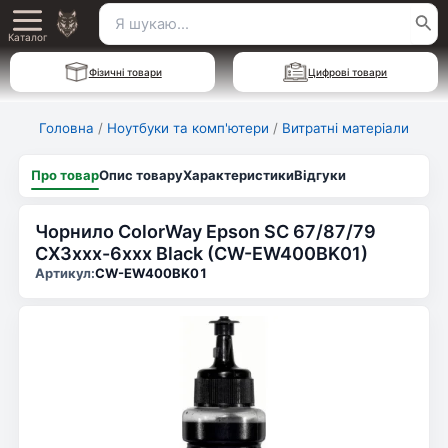
Перейти
Пошук
Main
до
Каталог
для:
вмісту
Menu
Фізичні товари
Цифрові товари
Головна
/
Ноутбуки та комп'ютери
/
Витратні матеріали
Про товар
Опис товару
Характеристики
Відгуки
Чорнило ColorWay Epson SC 67/87/79
CX3xxx-6xxx Black (CW-EW400BK01)
Артикул:
CW-EW400BK01