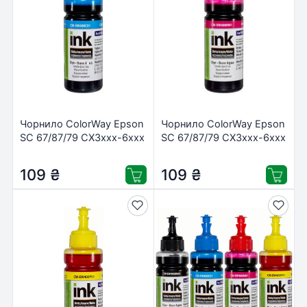
Чорнило ColorWay Epson
Чорнило ColorWay Epson
SC 67/87/79 CX3xxx-6xxx
SC 67/87/79 CX3xxx-6xxx
Cyan (CW-EW400C01)
Magen (CW-EW400M01)
109
₴
109
₴