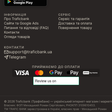
Google Play
ІНФОРМАЦІЯ
СЕРВІС
Про Traficbank
Сервіс та гарантія
Сайти та Google Ads
Доставка та оплата
Питання та відповіді (FAQ)
Повернення товару
Контакти
Огляди товарів
КОНТАКТИ
support@traficbank.ua
Telegram
ПРИЙМАЄМО ДО ОПЛАТИ
© 2026 Traficbank (Трафікбанк) — український інтернет-магазин і маркет
Власник: ФОП Михацький Роман Сергійович, РНОКПП 3109610453.
ТМ TRAFIC BANK зареєстрована в Україні, власник прав - Михацький Роман