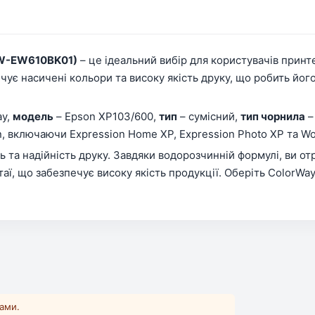
CW-EW610BK01)
– це ідеальний вибір для користувачів принт
чує насичені кольори та високу якість друку, що робить йо
ay,
модель
– Epson XP103/600,
тип
– сумісний,
тип чорнила
–
 включаючи Expression Home XP, Expression Photo XP та Wo
 та надійність друку. Завдяки водорозчинній формулі, ви отр
таї, що забезпечує високу якість продукції. Оберіть ColorW
ками.