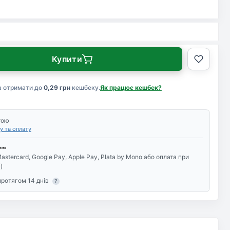
Купити
а отримати до
0,29 грн
кешбеку.
Як працює кешбек?
тою
у та оплату
astercard, Google Pay, Apple Pay, Plata by Mono або оплата при
)
протягом 14 днів
?