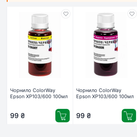
Чорнило ColorWay
Чорнило ColorWay
Epson XP103/600 100мл
Epson XP103/600 100мл
Yellow (CW-EW610Y01)
Magenta (CW-
EW610M01)
99
₴
99
₴