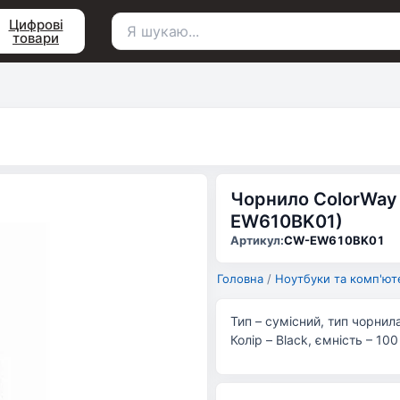
Цифрові
товари
Пошук
для:
Чорнило ColorWay
EW610BK01)
Артикул:
CW-EW610BK01
Головна
/
Ноутбуки та комп'ют
Тип – сумісний, тип чорнил
Колір – Black, ємність – 10