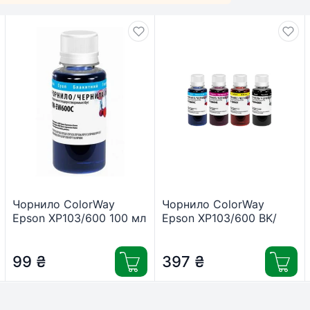
Чорнило ColorWay
Чорнило ColorWay
Epson XP103/600 100 мл
Epson XP103/600 BK/
Cyan (CW-EW610C01)
С/M/Y (4×100мл) (CW-
EW610SET01)
99
₴
397
₴