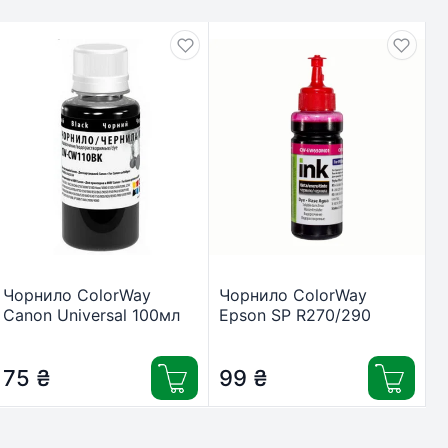
Чорнило ColorWay
Чорнило ColorWay
Canon Universal 100мл
Epson SP R270/290
Black (CW-CW110BK01)
RX500 TX650 100мл
Magen (CW-EW650M01)
75
₴
99
₴