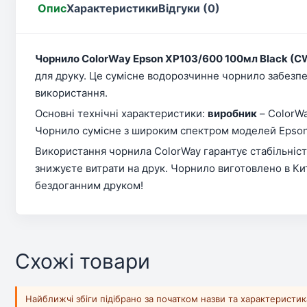
Опис
Характеристики
Відгуки (0)
Чорнило ColorWay Epson XP103/600 100мл Black (
для друку. Це сумісне водорозчинне чорнило забезпе
використання.
Основні технічні характеристики:
виробник
– ColorW
Чорнило сумісне з широким спектром моделей Epson,
Використання чорнила ColorWay гарантує стабільність
знижуєте витрати на друк. Чорнило виготовлено в Ки
бездоганним друком!
Схожі товари
Найближчі збіги підібрано за початком назви та характеристи