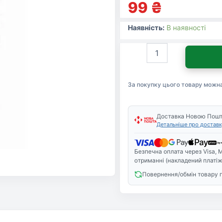
99
₴
Наявність:
В наявності
Чорнило
ColorWay
Epson
XP103/600
За покупку цього товару можн
100мл
Black
(CW-
EW610BK01)
Доставка Новою Пош
Детальніше про доставк
кількість
Безпечна оплата через Visa, M
отриманні (накладений платіж
Повернення/обмін товару 