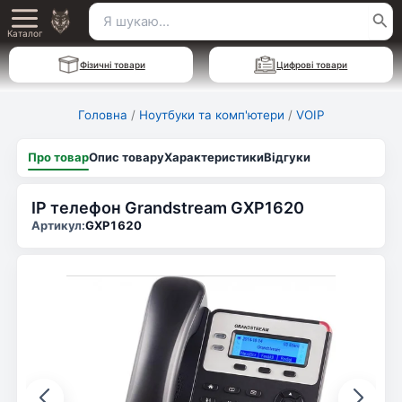
Перейти
Пошук
Main
до
Каталог
для:
вмісту
Menu
Фізичні товари
Цифрові товари
Головна
/
Ноутбуки та комп'ютери
/
VOIP
Про товар
Опис товару
Характеристики
Відгуки
IP телефон Grandstream GXP1620
Артикул:
GXP1620