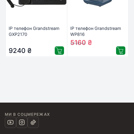
IP телефон Grandstream
IP телефон Grandstream
GXP2170
WP816
5160
₴
5720
₴
9240
₴
МИ В СОЦМЕРЕЖАХ