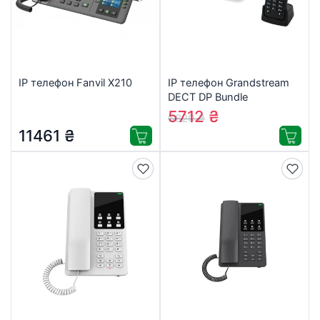
IP телефон Fanvil X210
IP телефон Grandstream
DECT DP Bundle
(DP750+DP720)
5712
₴
6820
₴
11461
₴