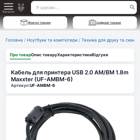
Перейти
Пошук
Main
до
Каталог
для:
вмісту
Menu
Фізичні товари
Цифрові товари
Головна
/
Ноутбуки та комп'ютери
/
Техніка для друку та скану
Про товар
Опис товару
Характеристики
Відгуки
Кабель для принтера USB 2.0 AM/BM 1.8m
Maxxter (UF-AMBM-6)
Артикул:
UF-AMBM-6