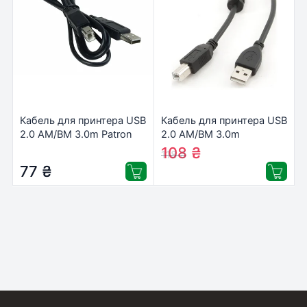
Кабель для принтера USB
Кабель для принтера USB
2.0 AM/BM 3.0m Patron
2.0 AM/BM 3.0m
(CAB-PN-AMBM-30)
Cablexpert (CCF-USB2-
108
₴
118
₴
AMBM-10)
77
₴