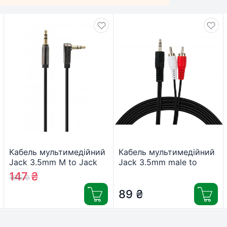
Кабель мультимедійний
Кабель мультимедійний
Jack 3.5mm M to Jack
Jack 3.5mm male to
3.5mm M 1.0m угловой
2xRCA 5.0m Vinga
147
₴
166
₴
Cablexpert (CCAPB-
(VCPDCJ35MRCA25BK)
444L-1M)
89
₴