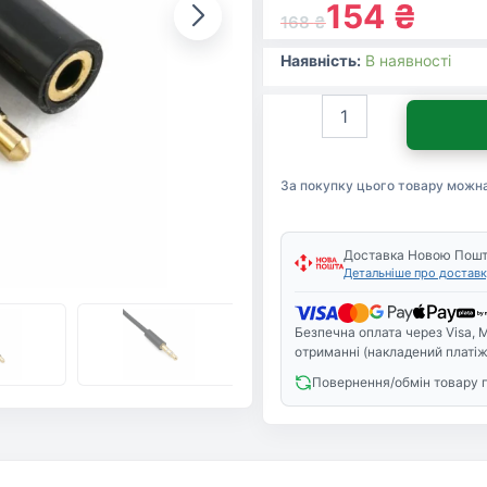
154
₴
168
₴
Наявність:
В наявності
Кабель
мультимедійний
Jack
3.5mm
За покупку цього товару можн
to
2xJack
3.5
F
Доставка Новою Пош
Детальніше про доставк
Extradigital
(KBA1646)
кількість
Безпечна оплата через Visa, M
отриманні (накладений платіж
Повернення/обмін товару 