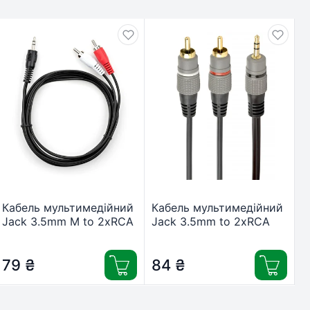
Кабель мультимедійний
Кабель мультимедійний
Jack 3.5mm M to 2xRCA
Jack 3.5mm to 2хRCA
1.5 m Vinga
2.5m Cablexpert (CCA-
(VCPDCJ35MRCA21.5BK)
352-2.5M)
79
₴
84
₴