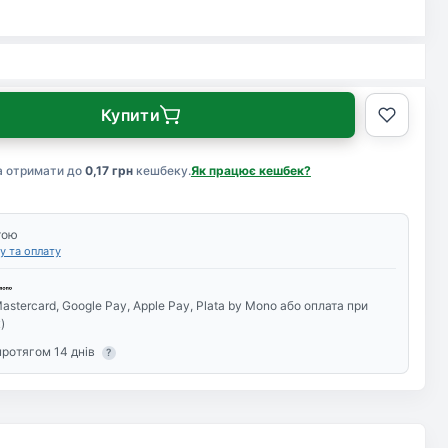
Купити
а отримати до
0,17 грн
кешбеку.
Як працює кешбек?
тою
у та оплату
astercard, Google Pay, Apple Pay, Plata by Mono або оплата при
)
протягом 14 днів
?