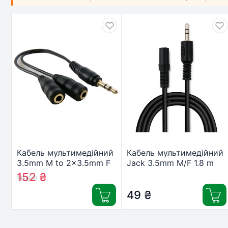
Кабель мультимедійний
Кабель мультимедійний
3.5mm M to 2×3.5mm F
Jack 3.5mm M/F 1.8 m
0.2m Extradigital
Vinga
152
₴
166
₴
(KBA1680)
(VCPDCJ35MF1.8BK)
49
₴