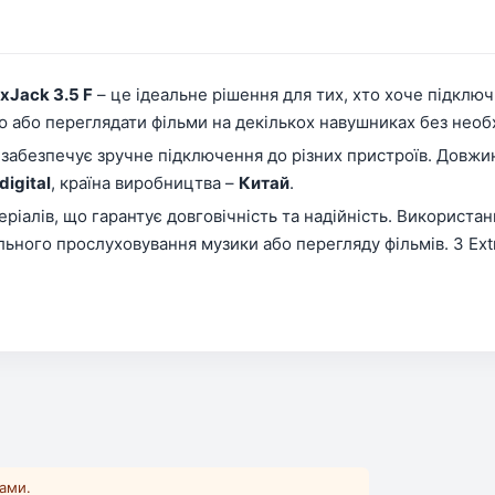
xJack 3.5 F
– це ідеальне рішення для тих, хто хоче підключ
 або переглядати фільми на декількох навушниках без необх
 забезпечує зручне підключення до різних пристроїв. Довж
digital
, країна виробництва –
Китай
.
ріалів, що гарантує довговічність та надійність. Використ
льного прослуховування музики або перегляду фільмів. З Extr
ками.