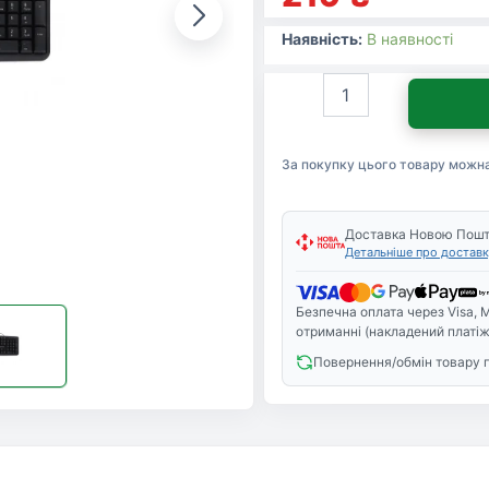
Наявність:
В наявності
Клавіатура
Gembird
KB-
103-
За покупку цього товару можн
UA/PS2
кількість
Доставка Новою Пош
Детальніше про доставк
Безпечна оплата через Visa, M
отриманні (накладений платіж
Повернення/обмін товару 