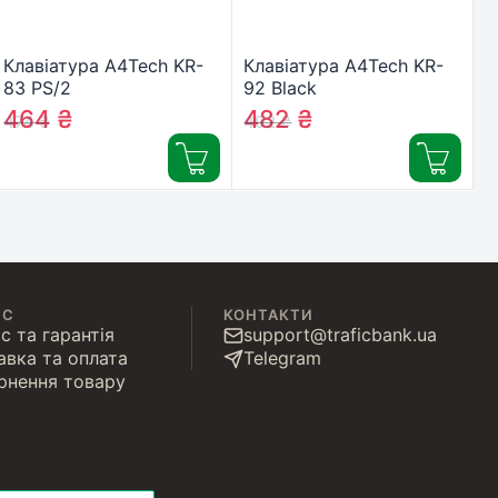
Клавіатура A4Tech KR-
Клавіатура A4Tech KR-
83 PS/2
92 Black
464
₴
482
₴
474
₴
492
₴
ІС
КОНТАКТИ
с та гарантія
support@traficbank.ua
авка та оплата
Telegram
рнення товару