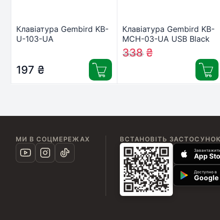
Клавіатура Gembird KB-
Клавіатура Gembird KB-
U-103-UA
MCH-03-UA USB Black
(KB-MCH-03-UA)
338
₴
360
₴
197
₴
МИ В СОЦМЕРЕЖАХ
ВСТАНОВІТЬ ЗАСТОСУНО
Завантажити
App Sto
Доступно в
Google 