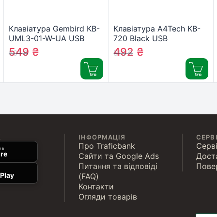
Клавіатура Gembird KB-
Клавіатура A4Tech KB-
UML3-01-W-UA USB
720 Black USB
White (KB-UML3-01-W-
549
₴
492
₴
591
₴
513
₴
UA)
К
ІНФОРМАЦІЯ
СЕРВ
Про Traficbank
Серві
 в
re
Сайти та Google Ads
Дост
Питання та відповіді
Пове
Play
(FAQ)
Контакти
Огляди товарів