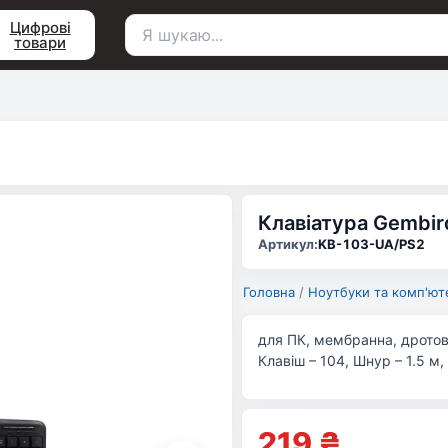
Цифрові
товари
Пошук
для:
Клавіатура Gembi
Артикул:
KB-103-UA/PS2
Головна
/
Ноутбуки та комп'ют
для ПК, мембранна, дротова
Клавіш – 104, Шнур – 1.5 м,
219
₴