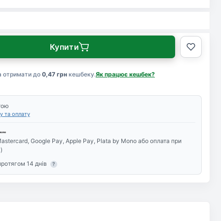
Купити
а отримати до
0,47 грн
кешбеку.
Як працює кешбек?
тою
у та оплату
astercard, Google Pay, Apple Pay, Plata by Mono або оплата при
)
протягом 14 днів
?