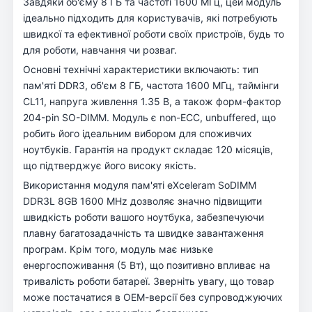
Завдяки об'єму 8 ГБ та частоті 1600 МГц, цей модуль
ідеально підходить для користувачів, які потребують
швидкої та ефективної роботи своїх пристроїв, будь то
для роботи, навчання чи розваг.
Основні технічні характеристики включають: тип
пам'яті DDR3, об'єм 8 ГБ, частота 1600 МГц, таймінги
CL11, напруга живлення 1.35 В, а також форм-фактор
204-pin SO-DIMM. Модуль є non-ECC, unbuffered, що
робить його ідеальним вибором для споживчих
ноутбуків. Гарантія на продукт складає 120 місяців,
що підтверджує його високу якість.
Використання модуля пам'яті eXceleram SoDIMM
DDR3L 8GB 1600 MHz дозволяє значно підвищити
швидкість роботи вашого ноутбука, забезпечуючи
плавну багатозадачність та швидке завантаження
програм. Крім того, модуль має низьке
енергоспоживання (5 Вт), що позитивно впливає на
тривалість роботи батареї. Зверніть увагу, що товар
може постачатися в ОЕМ-версії без супроводжуючих