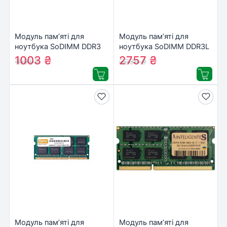
Модуль пам’яті для
Модуль пам’яті для
ноутбука SoDIMM DDR3
ноутбука SoDIMM DDR3L
8GB 1600 MHz eXceleram
8GB 1600 MHz Goodram
1003
₴
2757
₴
1091
₴
3030
₴
(E30148A)
(GR1600S3V64L11/8G)
Модуль пам’яті для
Модуль пам’яті для