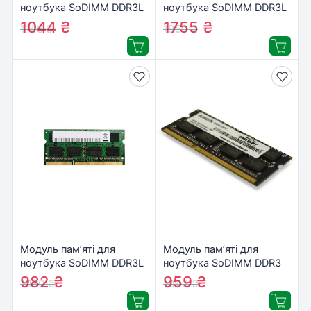
ноутбука SoDIMM DDR3L
ноутбука SoDIMM DDR3L
8GB 1600 Mhz Dato
8GB 1600 MHz
1044
₴
1755
₴
1148
₴
1950
₴
(DT8G3DSDLD16)
INTELIGENTES
(IS3BFB1/8)
Модуль пам’яті для
Модуль пам’яті для
ноутбука SoDIMM DDR3L
ноутбука SoDIMM DDR3
8GB 1600 MHz Golden
8GB 1600 MHz AMD
982
₴
959
₴
1080
₴
1043
₴
Memory (GM16LS11/8)
(R538G1601S2S-U)