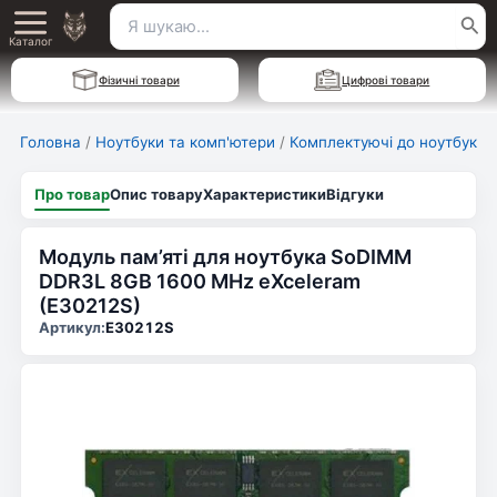
Перейти
Пошук
Main
до
Каталог
для:
вмісту
Menu
Фізичні товари
Цифрові товари
Головна
/
Ноутбуки та комп'ютери
/
Комплектуючі до ноутбуків
Про товар
Опис товару
Характеристики
Відгуки
Модуль пам’яті для ноутбука SoDIMM
DDR3L 8GB 1600 MHz eXceleram
(E30212S)
Артикул:
E30212S